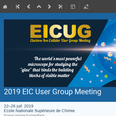
2019 EIC User Group Meeting
22–26 juil. 2019
Ecole Nationale Supérieure de Chimie
Fuseau horaire Europe/Paris