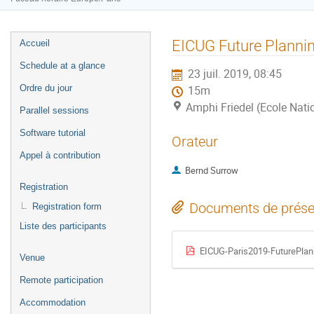
Menu
EICUG Future Planni
Accueil
de
Schedule at a glance
23 juil. 2019, 08:45
l'événement
Ordre du jour
15m
Amphi Friedel (Ecole Nati
Parallel sessions
Software tutorial
Orateur
Appel à contribution
Bernd Surrow
Registration
Documents de prése
Registration form
Liste des participants
EICUG-Paris2019-FuturePlan
Venue
Remote participation
Accommodation