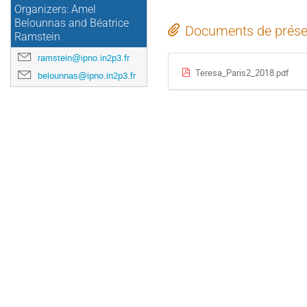
Organizers: Amel
Belounnas and Béatrice
Documents de prése
Ramstein
ramstein@ipno.in2p3.fr
Teresa_Paris2_2018.pdf
belounnas@ipno.in2p3.fr