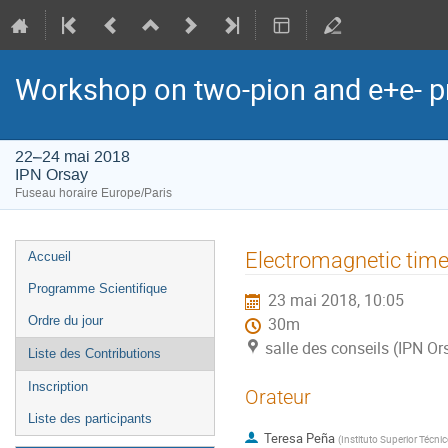
Workshop on two-pion and e+e- pr
22–24 mai 2018
IPN Orsay
Fuseau horaire Europe/Paris
Menu
Electromagnetic time 
Accueil
de
Programme Scientifique
23 mai 2018, 10:05
l'événement
Ordre du jour
30m
salle des conseils (IPN Or
Liste des Contributions
Inscription
Orateur
Liste des participants
Teresa Peña
(
Instituto Superior Técni