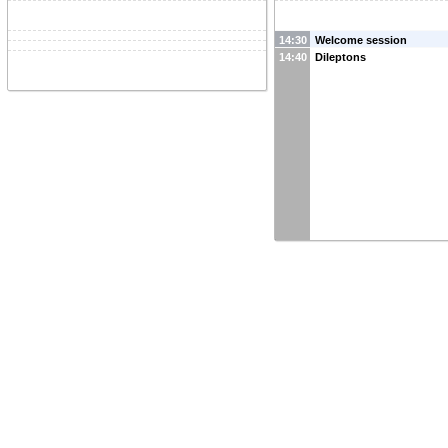
14:30
Welcome session
14:40
Dileptons