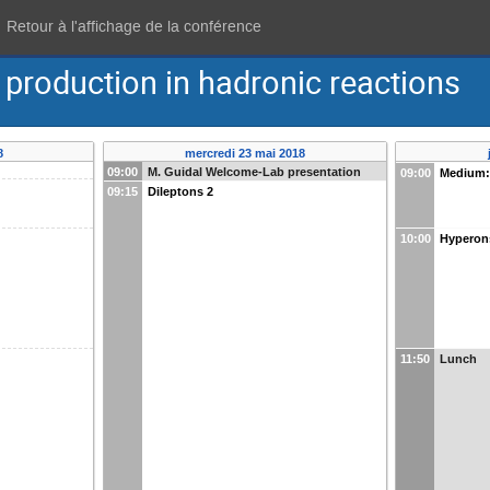
Retour à l'affichage de la conférence
production in hadronic reactions
8
mercredi 23 mai 2018
09:00
M. Guidal Welcome-Lab presentation
09:00
Medium:
09:15
Dileptons 2
10:00
Hyperon
11:50
Lunch