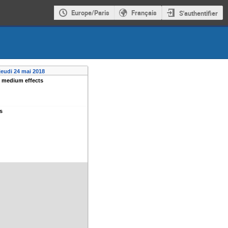
Europe/Paris
Français
S'authentifier
jeudi 24 mai 2018
 medium effects
s