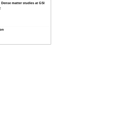
 Dense matter studies at GSI
R
ion