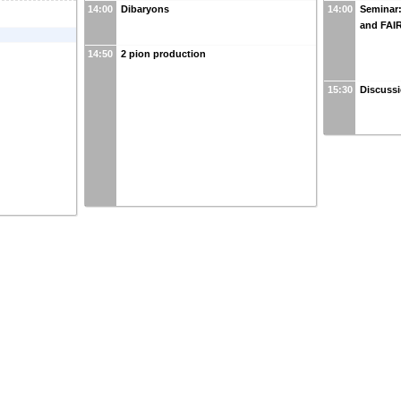
14:00
Dibaryons
14:00
Seminar:
and FAI
14:50
2 pion production
15:30
Discuss