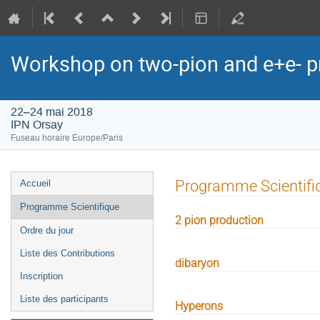
Workshop on two-pion and e+e- pr
22–24 mai 2018
IPN Orsay
Fuseau horaire Europe/Paris
Menu
Programme Scientifi
Accueil
de
Programme Scientifique
l'événement
2 pion production
Ordre du jour
Liste des Contributions
dibaryon
Inscription
Liste des participants
Hyperons