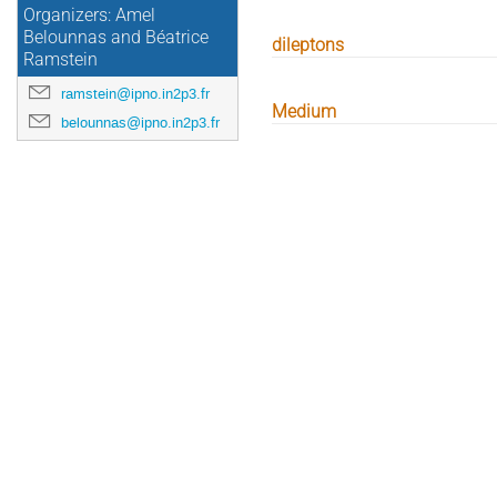
Organizers: Amel
Belounnas and Béatrice
dileptons
Ramstein
ramstein@ipno.in2p3.fr
Medium
belounnas@ipno.in2p3.fr