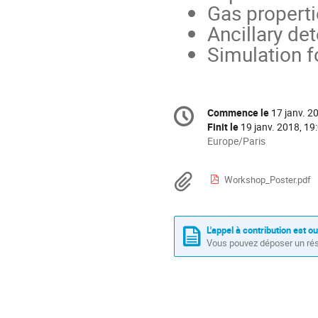
Gas properti
Ancillary de
Simulation 
Information
Commence le
17 janv. 2
Date/Heure
de
Finit le
19 janv. 2018, 19
la
Toutes
Europe/Paris
les
conférence
horaires
Documents
Workshop_Poster.pdf
sont
en
Europe/Paris
L'appel à contribution est o
Vous pouvez déposer un rés