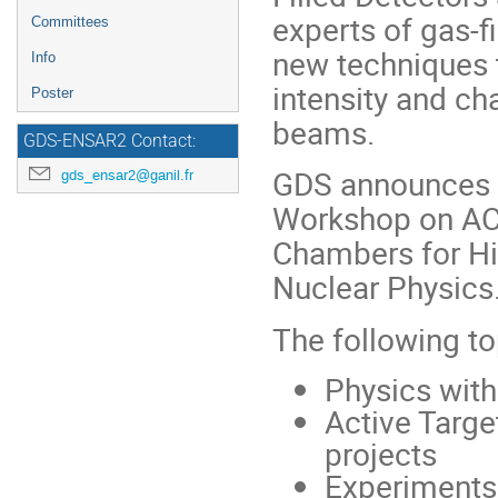
experts of gas-f
Committees
new techniques 
Info
intensity and ch
Poster
beams.
GDS-ENSAR2 Contact:
GDS announces t
gds_ensar2@ganil.fr
Workshop on AC
Chambers for Hi
Nuclear Physics
The following to
Physics wit
Active Targ
projects
Experiments 