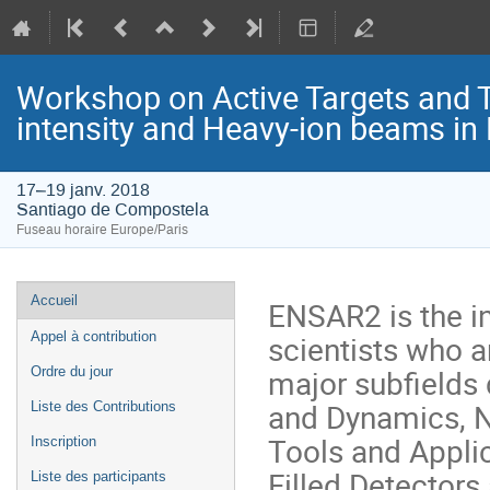
Workshop on Active Targets and 
intensity and Heavy-ion beams in
17–19 janv. 2018
Santiago de Compostela
Fuseau horaire Europe/Paris
Menu
Accueil
ENSAR2 is the in
de
scientists who a
Appel à contribution
l'événement
major subfields
Ordre du jour
and Dynamics, N
Liste des Contributions
Tools and Appli
Inscription
Filled Detectors
Liste des participants