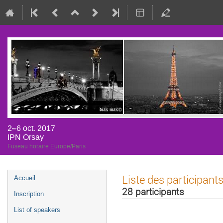
2–6 oct. 2017
IPN Orsay
Fuseau horaire Europe/Paris
Menu
Liste des participant
Accueil
de
28 participants
Inscription
l'événement
List of speakers