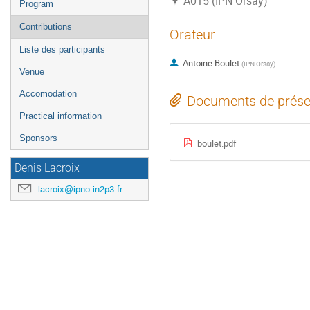
A015 (IPN Orsay)
Program
Contributions
Orateur
Liste des participants
Antoine Boulet
(
IPN Orsay
)
Venue
Accomodation
Documents de prése
Practical information
Sponsors
boulet.pdf
Denis Lacroix
lacroix@ipno.in2p3.fr