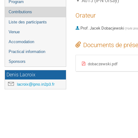
A015 (IPN Orsay)
Program
Contributions
Orateur
Liste des participants
Prof.
Jacek Dobacjewski
(
York Uni
Venue
Accomodation
Documents de prése
Practical information
Sponsors
dobaczewski.pdf
Denis Lacroix
lacroix@ipno.in2p3.fr