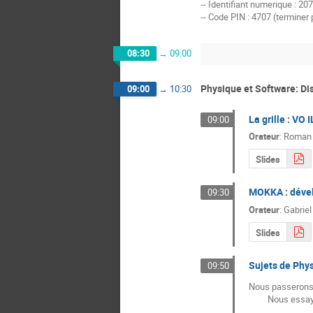
-- Identifiant numerique : 20
-- Code PIN : 4707 (terminer 
08:30
→
09:00
Physique et Software: Di
09:00
→
10:30
La grille : VO
09:00
Orateur
:
Roman 
Slides
MOKKA : déve
09:30
Orateur
:
Gabrie
Slides
Sujets de Physi
09:50
Nous passerons e
         Nous