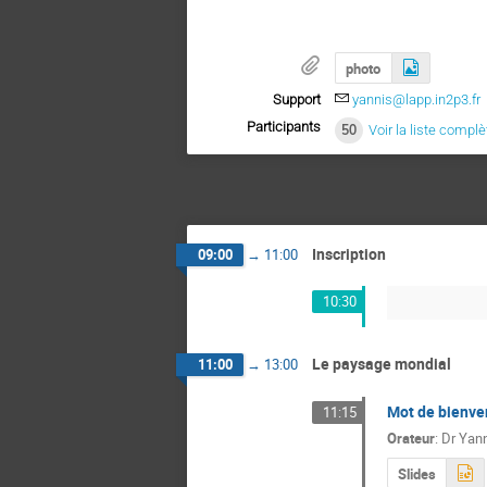
photo
Support
yannis@lapp.in2p3.fr
Participants
50
Voir la liste complè
Inscription
09:00
→
11:00
10:30
Le paysage mondial
11:00
→
13:00
Mot de bienv
11:15
Orateur
:
Dr
Yann
Slides