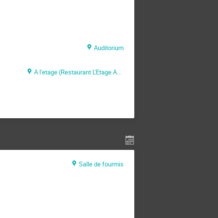
Auditorium
A l'etage (Restaurant L'Etage Annecy)
Salle de fourmis