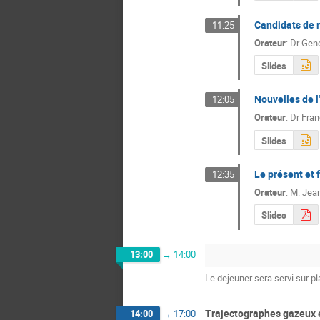
Candidats de m
11:25
Orateur
:
Dr
Gene
Slides
Nouvelles de l
12:05
Orateur
:
Dr
Fran
Slides
Le présent et 
12:35
Orateur
:
M.
Jean
Slides
13:00
→
14:00
Le dejeuner sera servi sur pla
Trajectographes gazeux e
14:00
→
17:00