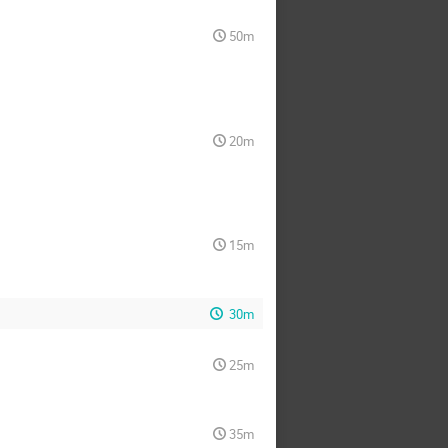
50m
20m
15m
30m
25m
35m