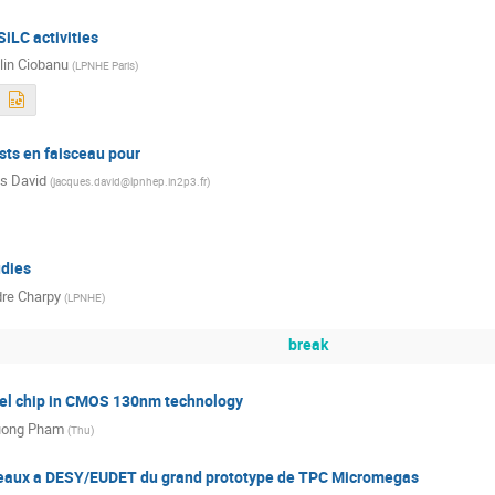
SiLC activities
lin Ciobanu
(
LPNHE Paris
)
sts en faisceau pour
s David
(
jacques.david@lpnhep.in2p3.fr
)
udies
re Charpy
(
LPNHE
)
break
l chip in CMOS 130nm technology
ong Pham
(
Thu
)
ceaux a DESY/EUDET du grand prototype de TPC Micromegas