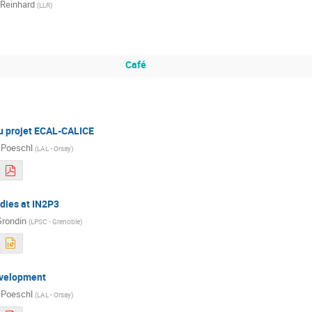
 Reinhard
(
LLR
)
Café
au projet ECAL-CALICE
Poeschl
(
LAL - Orsay
)
dies at IN2P3
Grondin
(
LPSC - Grenoble
)
evelopment
Poeschl
(
LAL - Orsay
)