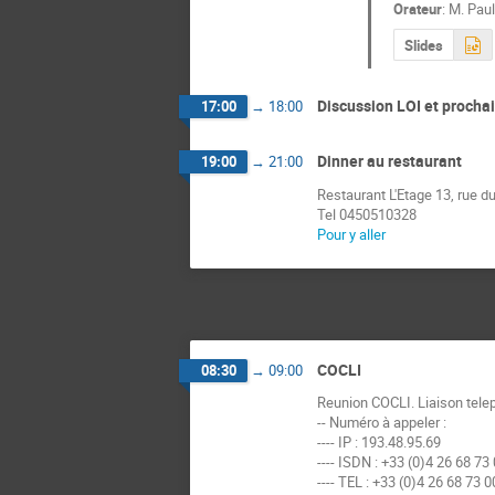
Orateur
:
M.
Paul
Slides
Discussion LOI et procha
17:00
→
18:00
Dinner au restaurant
19:00
→
21:00
Restaurant L'Etage 13, rue d
Tel 0450510328
Pour y aller
COCLI
08:30
→
09:00
Reunion COCLI. Liaison tele
-- Numéro à appeler :
---- IP : 193.48.95.69
---- ISDN : +33 (0)4 26 68 73
---- TEL : +33 (0)4 26 68 73 0