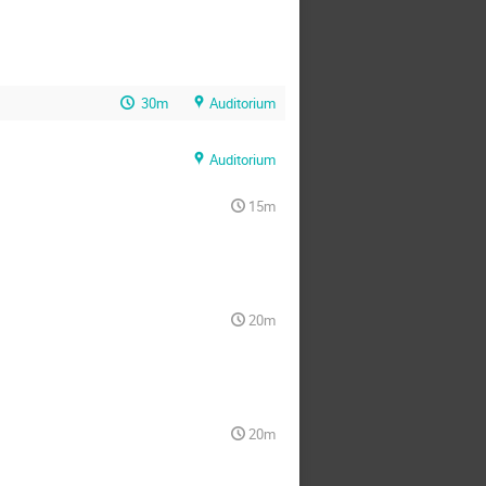
30m
Auditorium
Auditorium
15m
20m
20m