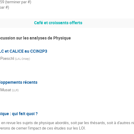
759 (terminer par #)
par #)
Café et croissants offerts
scussion sur les analyses de Physique
 ILC et CALICE au CCIN2P3
Poeschl
(
LAL Orsay
)
loppements récents
l Musat
(
LLR
)
que : qui fait quoi ?
n revue les sujets de physique abordés, soit par les thésards, soit à d'autres ni
 essayerons de cerner l'impact de ces études sur les LOI.