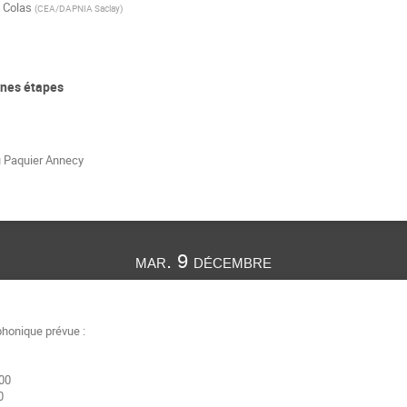
 Colas
(
CEA/DAPNIA Saclay
)
ines étapes
u Paquier Annecy
mar. 9 décembre
phonique prévue :
 00
0