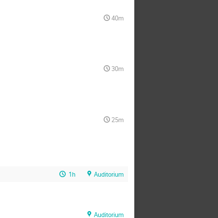
40m
30m
25m
1h
Auditorium
Auditorium