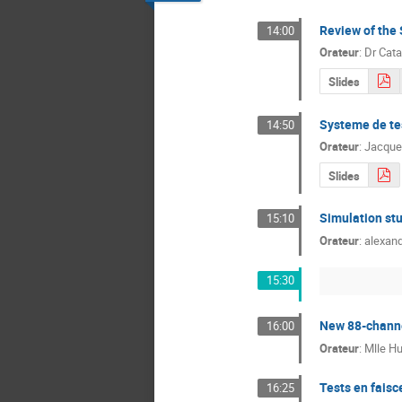
Review of the 
14:00
Orateur
:
Dr
Cata
Slides
Systeme de te
14:50
Orateur
:
Jacque
Slides
Simulation st
15:10
Orateur
:
alexand
15:30
New 88-channe
16:00
Orateur
:
Mlle
Hu
Tests en fais
16:25