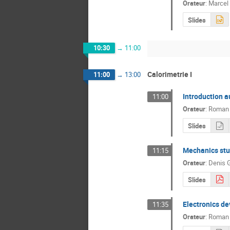
Orateur
:
Marcel
Slides
10:30
→
11:00
Calorimetrie I
11:00
→
13:00
Introduction 
11:00
Orateur
:
Roman 
Slides
Mechanics stu
11:15
Orateur
:
Denis 
Slides
Electronics d
11:35
Orateur
:
Roman 