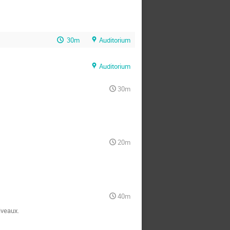
30m
Auditorium
Auditorium
30m
20m
40m
veaux.
