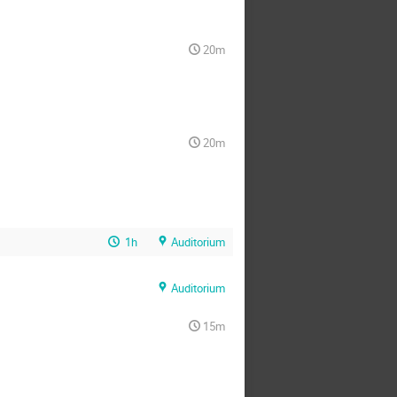
20m
20m
1h
Auditorium
Auditorium
15m