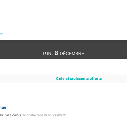
te
lun. 8 décembre
Café et croissants offerts
enue
is Karyotakis
(
LAPP/IN2P3/CNRS Uni de Savoie
)