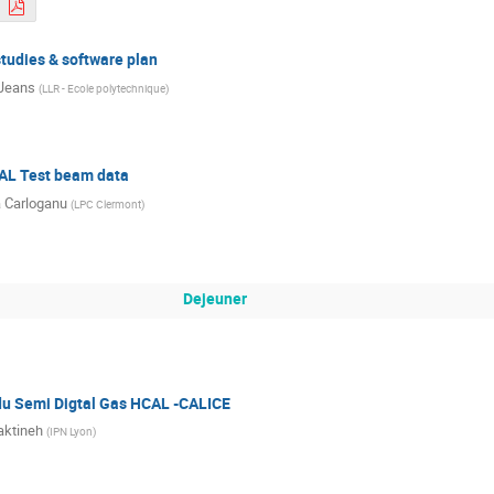
studies & software plan
 Jeans
(
LLR - Ecole polytechnique
)
CAL Test beam data
a Carloganu
(
LPC Clermont
)
Dejeuner
du Semi Digtal Gas HCAL -CALICE
aktineh
(
IPN Lyon
)