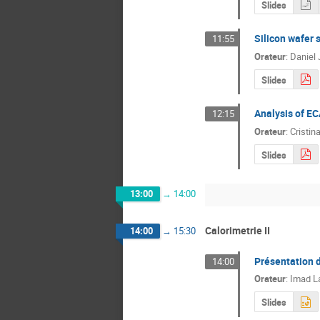
Slides
Silicon wafer 
11:55
Orateur
:
Daniel
Slides
Analysis of E
12:15
Orateur
:
Cristin
Slides
13:00
→
14:00
Calorimetrie II
14:00
→
15:30
Présentation 
14:00
Orateur
:
Imad L
Slides