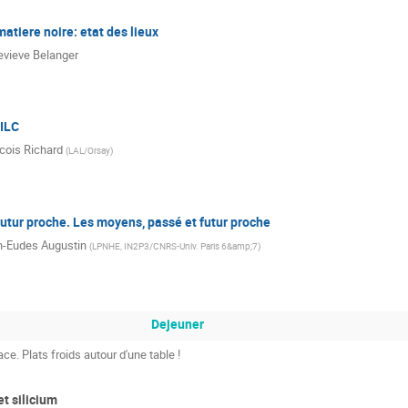
atiere noire: etat des lieux
vieve Belanger
'ILC
cois Richard
(
LAL/Orsay
)
futur proche. Les moyens, passé et futur proche
-Eudes Augustin
(
LPNHE, IN2P3/CNRS-Univ. Paris 6&amp;7
)
Dejeuner
ce. Plats froids autour d'une table !
t silicium