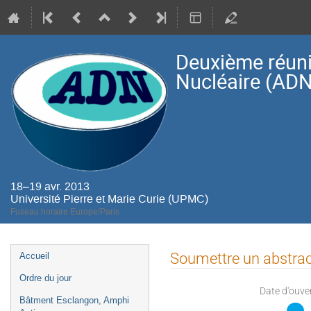
Deuxième réuni
Nucléaire (ADN
18–19 avr. 2013
Université Pierre et Marie Curie (UPMC)
Fuseau horaire Europe/Paris
Menu
Soumettre un abstrac
Accueil
de
Ordre du jour
l'événement
Date d'ouve
Bâtment Esclangon, Amphi