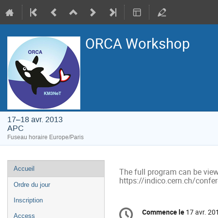
ORCA Workshop
17–18 avr. 2013
APC
Fuseau horaire Europe/Paris
Menu
Accueil
The full program can be view
de
https://indico.cern.ch/conf
Ordre du jour
l'événement
Inscription
Information
Commence le
17 avr. 20
Date/Heure
Access