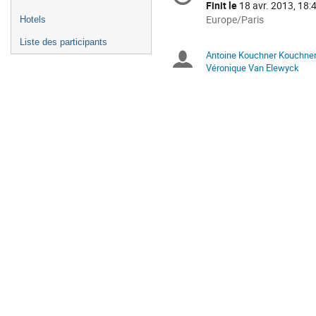
de
Finit le
18 avr. 2013, 18:
la
Toutes
Europe/Paris
Hotels
les
conférence
Liste des participants
horaires
Antoine Kouchner Kouchne
Présidents
sont
Véronique Van Elewyck
en
de
Europe/Paris
séance