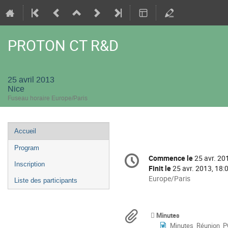
PROTON CT R&D
25 avril 2013
Nice
Fuseau horaire Europe/Paris
Menu
Accueil
de
Program
Information
l'événement
Commence le
25 avr. 20
Date/Heure
de
Inscription
Finit le
25 avr. 2013, 18:
la
Toutes
Europe/Paris
Liste des participants
les
conférence
horaires
sont
Documents
Minutes
en
Minutes_Réunion_PCT