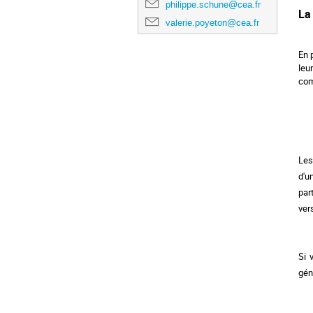
philippe.schune@cea.fr
La
valerie.poyeton@cea.fr
En 
leu
com
Le
d'u
par
ver
Si 
gén