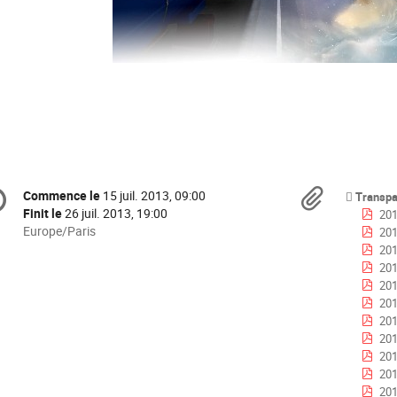
formation
Docu
Commence le
15 juil. 2013, 09:00
Date/Heure
Transpa
e
Finit le
26 juil. 2013, 19:00
201
Toutes
Europe/Paris
201
les
201
nférence
horaires
201
sont
201
en
2013
Europe/Paris
2013
2013
2013
201
201