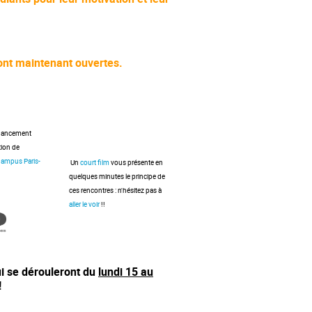
ont maintenant ouvertes.
inancement
tion de
ampus Paris-
Un
court film
vous présente en
quelques minutes le principe de
ces rencontres : n'hésitez pas à
aller le voir
!!
i se d
é
rouleront du
lundi 15 au
!