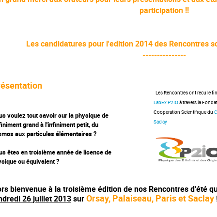
participation !!
Les candidatures pour l'edition 2014 des Rencontres s
---------------
résentation
Les Rencontres ont recu le f
LabEx P2IO
à travers la Fonda
Cooperation Scientifique du
C
s voulez tout savoir sur la physique de
Saclay
nfiniment grand à l'infiniment petit, du
smos aux particules élémentaires ?
s êtes en troisième année de licence de
sique ou équivalent ?
ors bienvenue à la troisième
é
dition de nos Rencontres d'été qu
Orsay, Palaiseau, Paris et Saclay
dredi 26 juillet 2013
sur