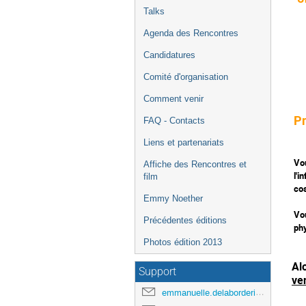
Talks
Agenda des Rencontres
Candidatures
Comité d'organisation
Comment venir
P
FAQ - Contacts
Liens et partenariats
Vou
Affiche des Rencontres et
l'i
film
co
Emmy Noether
Vou
Précédentes éditions
phy
Photos édition 2013
Al
Support
ven
emmanuelle.delaborderie@cea.fr