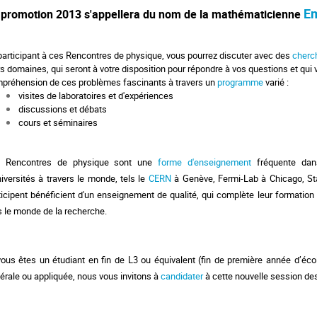
E
 promotion 2013 s'appellera
du nom de la mathématicienne
participant à ces Rencontres de physique, vous pourrez discuter avec des
cherc
rs domaines, qui seront à votre disposition pour répondre à vos questions et q
préhension de ces problèmes fascinants à travers un
programme
varié :
visites de laboratoires et d'expériences
discussions et débats
cours et séminaires
s R
encontres de physique
sont une
forme d'enseignement
fréquente da
niversités à travers le monde, tels le
CERN
à Genève, Fermi-Lab à Chicago, Sta
ticipent bénéficient d'un enseignement de qualité, qui complète leur formation 
s le monde de la recherche.
vous êtes un étudiant en fin de L3 ou équivalent (fin de première année d’écol
érale ou appliquée, nous vous invitons à
candidater
à cette nouvelle session de