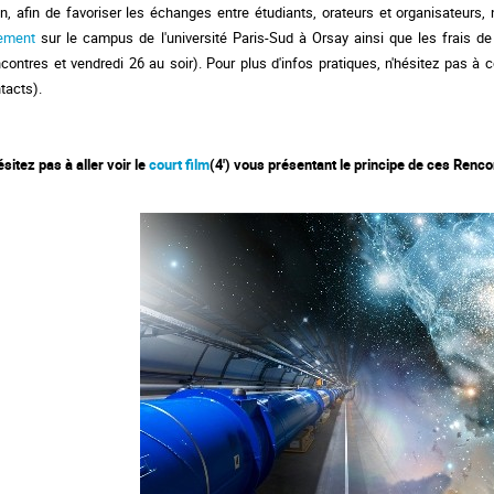
in, afin de favoriser les
é
changes entre
é
tudiants, orateurs et organisateurs,
gement
sur le campus de l'universit
é
Paris-Sud
à
Orsay ainsi que les frais d
contres et vendredi 26 au soir). Pour plus d'infos pratiques, n'h
é
sitez pas
à
co
tacts).
é
sitez pas
à
aller voir le
court film
(4') vous pr
é
sentant le principe de ces Renco