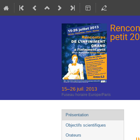
Rencont
petit 
15–26 juil. 2013
Fuseau horaire Europe/Paris
Menu
Présentation
de
Objectifs scientifiques
l'événement
Orateurs
U