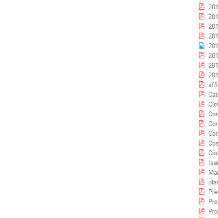
201
201
201
201
201
201
201
201
aff
Cath
Cle
Con
Cor
Cor
Cos
Cou
Isab
Mar
pla
Pre
Pre
Pro