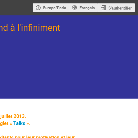
Europe/Paris
Français
S'authentifier
d à l'infiniment
juillet 2013.
glet «
Talks
».
iants pour leur motivation et leur