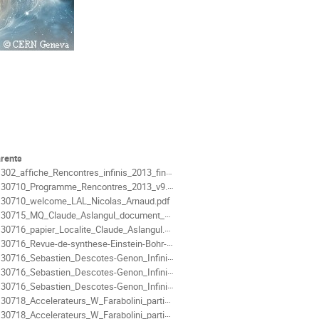
ments
rents
302_affiche_Rencontres_infinis_2013_final.pdf
30710_Programme_Rencontres_2013_v9.pdf
30710_welcome_LAL_Nicolas_Arnaud.pdf
30715_MQ_Claude_Aslangul_document_1.pdf
30716_papier_Localite_Claude_Aslangul.pdf
0716_Revue-de-synthese-Einstein-Bohr-Etienne_Klein.pdf
0716_Sebastien_Descotes-Genon_InfinimentPetit1_light.pdf
0716_Sebastien_Descotes-Genon_InfinimentPetit2_light.pdf
0716_Sebastien_Descotes-Genon_InfinimentPetit3_light.pdf
30718_Accelerateurs_W_Farabolini_partie_1.pdf
30718_Accelerateurs_W_Farabolini_partie_2.pdf