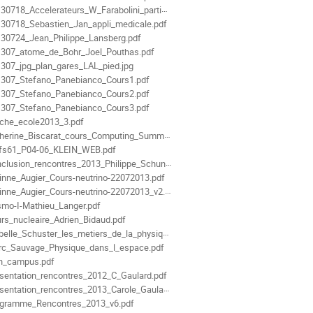
30718_Accelerateurs_W_Farabolini_partie_3.pdf
30718_Sebastien_Jan_appli_medicale.pdf
30724_Jean_Philippe_Lansberg.pdf
307_atome_de_Bohr_Joel_Pouthas.pdf
307_jpg_plan_gares_LAL_pied.jpg
307_Stefano_Panebianco_Cours1.pdf
307_Stefano_Panebianco_Cours2.pdf
307_Stefano_Panebianco_Cours3.pdf
iche_ecole2013_3.pdf
erine_Biscarat_cours_Computing_SummerSchool2013.pdf
fs61_P04-06_KLEIN_WEB.pdf
clusion_rencontres_2013_Philippe_Schune.pdf
inne_Augier_Cours-neutrino-22072013.pdf
inne_Augier_Cours-neutrino-22072013_v2.pdf
mo-I-Mathieu_Langer.pdf
rs_nucleaire_Adrien_Bidaud.pdf
elle_Schuster_les_metiers_de_la_physique_v2013_vf.pdf
c_Sauvage_Physique_dans_l_espace.pdf
n_campus.pdf
sentation_rencontres_2012_C_Gaulard.pdf
sentation_rencontres_2013_Carole_Gaulard.pdf
gramme_Rencontres_2013_v6.pdf