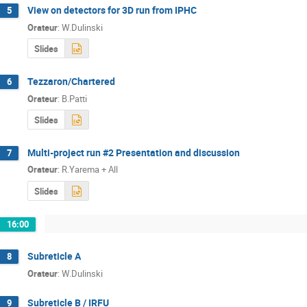
View on detectors for 3D run from IPHC
5
Orateur
:
W.Dulinski
Slides
Tezzaron/Chartered
6
Orateur
:
B.Patti
Slides
Multi-project run #2 Presentation and discussion
7
Orateur
:
R.Yarema + All
Slides
16:00
Subreticle A
8
Orateur
:
W.Dulinski
Subreticle B / IRFU
9