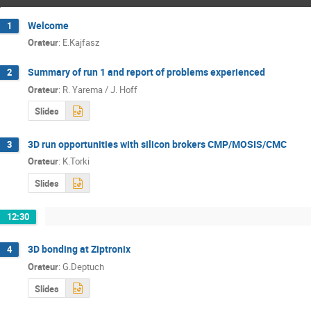
Welcome
1
Orateur
:
E.Kajfasz
Summary of run 1 and report of problems experienced
2
Orateur
:
R. Yarema / J. Hoff
Slides
3D run opportunities with silicon brokers CMP/MOSIS/CMC
3
Orateur
:
K.Torki
Slides
12:30
3D bonding at Ziptronix
4
Orateur
:
G.Deptuch
Slides