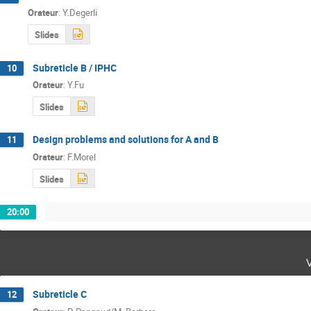
Orateur
:
Y.Degerli
Slides
Subreticle B / IPHC
10
Orateur
:
Y.Fu
Slides
Design problems and solutions for A and B
11
Orateur
:
F.Morel
Slides
20:00
Subreticle C
12