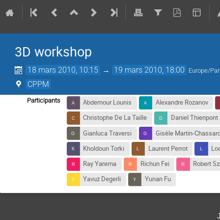
3D workshop
18 mars 2010, 10:15
→
19 mars 2010, 18:00
Europe/Par
CPPM
Participants
Abdemour Lounis
Alexandre Rozanov
Christophe De La Taille
Daniel Thienpont
Gianluca Traversi
Gisèle Martin-Chassar
Kholdoun Torki
Laurent Perrot
Lod
Ray Yarema
Richun Fei
Robert Sz
Yavuz Degerli
Yunan Fu