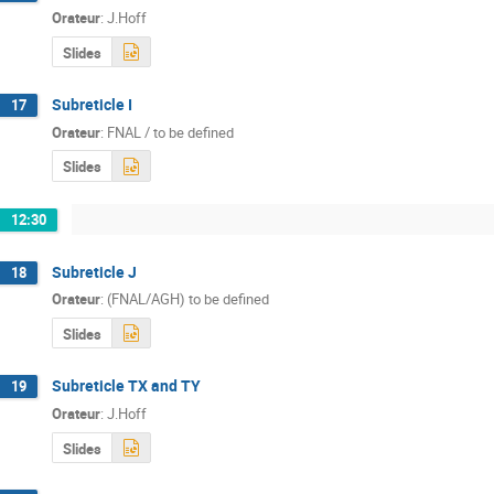
Orateur
:
J.Hoff
Slides
Subreticle I
17
Orateur
:
FNAL / to be defined
Slides
12:30
Subreticle J
18
Orateur
:
(FNAL/AGH) to be defined
Slides
Subreticle TX and TY
19
Orateur
:
J.Hoff
Slides