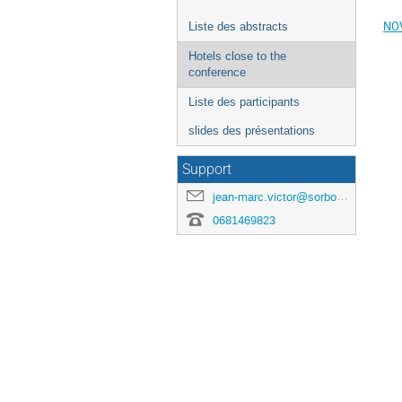
NO
Liste des abstracts
Hotels close to the
conference
Liste des participants
slides des présentations
Support
jean-marc.victor@sorbonne-universite.fr
0681469823