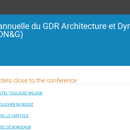
annuelle du GDR Architecture et D
ADN&G)
tels close to the conference
STEL TOULOUSE WILSON
 CLOCHER DE RODEZ
EL LE CAPITOLE
TEL DE BORDEAUX