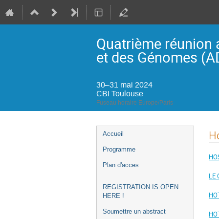
Quatrième réunion 
et des Génomes (
30–31 mai 2024
CBI Toulouse
Fuseau horaire Europe/Paris
Menu
Ho
Accueil
de
Programme
l'événement
HO
Plan d'acces
LE
REGISTRATION IS OPEN
HOT
HERE !
Soumettre un abstract
HO