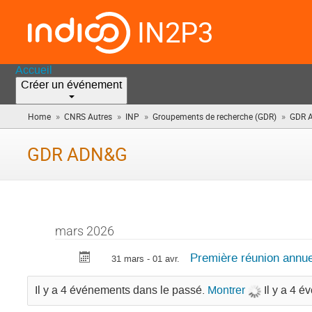
IN2P3
Accueil
Créer un événement
»
»
»
»
Home
CNRS Autres
INP
Groupements de recherche (GDR)
GDR 
GDR ADN&G
mars 2026
Première réunion ann
31 mars - 01 avr.
Il y a 4 événements dans le passé.
Montrer
Il y a 4 