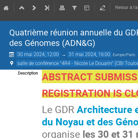
Retour à l'
Quatrième réunion annuelle du GD
des Génomes (ADN&G)
30 mai 2024, 12:00
→
31 mai 2024, 16:00
Europe/Paris
salle de conférence "4R4 - Nicole Le Douarin" (CBI Toulo
ABSTRACT SUBMISSI
Description
REGISTRATION IS C
Le GDR
Architecture
du Noyau et des Gé
organise
les 30 et 31