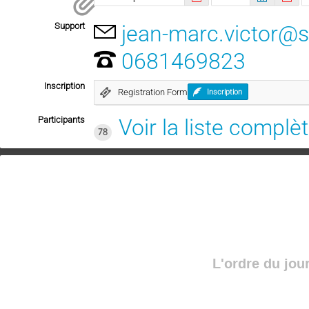
Support
jean-marc.victor@s
0681469823
Inscription
Registration Form
Inscription
Participants
Voir la liste complè
78
L'ordre du jou