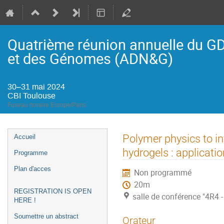
Quatrième réunion annuelle du G
et des Génomes (ADN&G)
30–31 mai 2024
CBI Toulouse
Fuseau horaire Europe/Paris
Menu
Polymer physics to in
Accueil
de
hydrogels : applicatio
Programme
l'événement
Plan d'acces
Non programmé
20m
REGISTRATION IS OPEN
salle de conférence "4R4 -
HERE !
Soumettre un abstract
Orateur