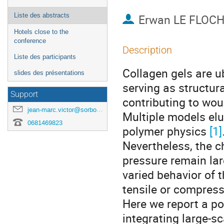
Liste des abstracts
Erwan LE FLOC
Hotels close to the
conference
Description
Liste des participants
Collagen gels are u
slides des présentations
serving as structura
Support
contributing to wou
jean-marc.victor@sorbonne-universite.fr
Multiple models elu
0681469823
polymer physics
[1]
Nevertheless, the c
pressure remain lar
varied behavior of 
tensile or compress
Here we report a po
integrating large-s