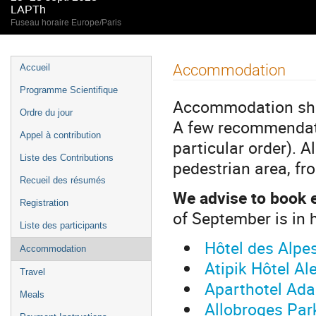
LAPTh
Fuseau horaire Europe/Paris
Menu
Accommodation
Accueil
de
Programme Scientifique
l'événement
Accommodation shou
Ordre du jour
A few recommendati
Appel à contribution
particular order). A
Liste des Contributions
pedestrian area, fr
Recueil des résumés
We advise to book e
Registration
of September is in
Liste des participants
Hôtel des Alpe
Accommodation
Atipik Hôtel Al
Travel
Aparthotel Ada
Meals
Allobroges Par