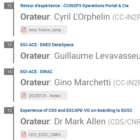
Retour d’expérience - CCIN2P3 Operations Portal & Cie
12
Orateur
:
Cyril L'Orphelin
(
CC-IN2
eosc-france_opsportal.pdf
EGI-ACE : ENES DataSpace
13
Orateur
:
Guillaume Levavasseu
EGI-ACE : DIRAC
14
Orateur
:
Gino Marchetti
(
CC-IN2
20230125 - Atelier EOSC-France - DIRAC.pdf
Experience of CDS and ESCAPE-VO on-boarding to EOSC
15
Orateur
:
Dr
Mark Allen
(
CDS/CN
CDS_EOSC_CNRS_Jan2023.pdf