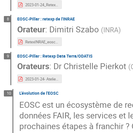
2023-01-24_RetexpInserm_EOSC-Pillar.pdf
EOSC-Pillar : retexp de l'INRAE
8
Orateur
:
Dimitri Szabo
(
INRA
)
RetexINRAE_eosc240123.pdf
EOSC-Pillar : Retexp Data Terra/ODATIS
9
Orateurs
:
Dr
Christelle Pierkot
(
2023-01-24- Atelier EOSC-France - Bilan EOSC Pillar.pdf
L'évolution de l'EOSC
10
EOSC est un écosystème de rec
données FAIR, les services et le
prochaines étapes à franchir ?