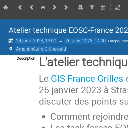
Atelier technique EOSC-France 20
24 janv. 2023, 13:00
→
26 janv. 2023, 14:00
Europe/Pari
Amphithéatre Grünewald
L'atelier techni
Description
Le
GIS France Grilles
o
26 janvier 2023 à Stra
discuter des points su
Comment rejoindre 
Les task forces EOS