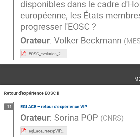
disponibles dans le cadre d'Ho
européenne, les États membres 
progresser l'EOSC ?
Orateur
:
Volker Beckmann
(
MESR
EOSC_evolution_20230124.pdf
m
Retour d'expérience EOSC II
EGI ACE – retour d'expérience VIP
11
Orateur
:
Sorina POP
(
CNRS
)
egi_ace_retexpVIP.pdf