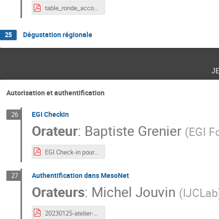
table_ronde_accompagnement.pdf
Dégustation régionale
25
j
Autorisation et authentification
EGI Checkin
26
Orateur
:
Baptiste Grenier
(
EGI F
EGI Check-in pour les fournisseurs de services.pdf
Authentification dans MesoNet
27
Orateurs
:
Michel Jouvin
(
IJCLab
20230125-atelier-eosc-auth.pdf