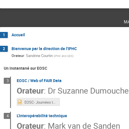
m
Accueil
1
Bienvenue par la direction de l'IPHC
2
Orateur
:
Sandrine Courtin
(
IPHC and UDS
)
Un instantané sur EOSC
EOSC / Web of FAIR Data
3
Orateur
:
Dr
Suzanne Dumouche
EOSC- Journées techniques EOSC Strasbourg.pptx
L'interopérabilité technique
4
Orateur
:
Mark van de Sanden