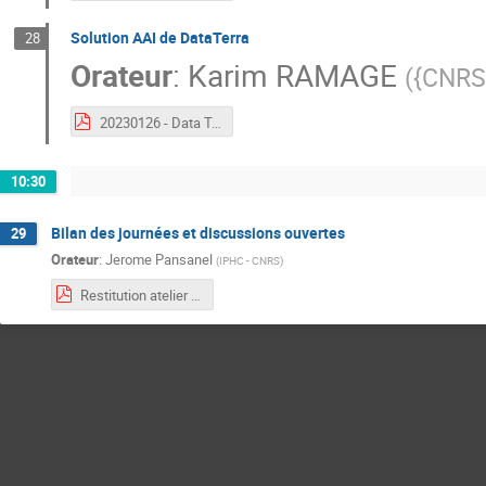
Solution AAI de DataTerra
28
Orateur
:
Karim RAMAGE
(
{CNRS
20230126 - Data Terra & SSO.pdf
10:30
Bilan des journées et discussions ouvertes
29
Orateur
:
Jerome Pansanel
(
IPHC - CNRS
)
Restitution atelier EOSC.pdf