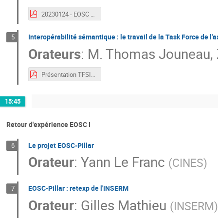
20230124 - EOSC Interoperability.pdf
Interopérabilité sémantique : le travail de la Task Force de l
5
Orateurs
:
M.
Thomas Jouneau
,
Présentation TFSI Strasbourg-3.pdf
15:45
Retour d'expérience EOSC I
Le projet EOSC-Pillar
6
Orateur
:
Yann Le Franc
(
CINES
)
EOSC-Pillar : retexp de l'INSERM
7
Orateur
:
Gilles Mathieu
(
INSERM
)