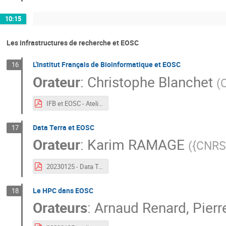
10:15
Les infrastructures de recherche et EOSC
L'Institut Français de Bioinformatique et EOSC
16
Orateur
:
Christophe Blanchet
(
IFB et EOSC - Atelier EOSC-FR.pdf
Data Terra et EOSC
17
Orateur
:
Karim RAMAGE
(
{CNRS
20230125 - Data Terra & EOSC.pdf
Le HPC dans EOSC
18
Orateurs
:
Arnaud Renard
,
Pierr