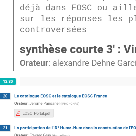
déjà dans EOSC ou aille
sur les réponses les pl
synthèse courte 3' : V
Orateur
:
alexandre Dehne Garc
12:30
Le catalogue EOSC et le catalogue EOSC France
20
Orateur
:
Jerome Pansanel
(
IPHC - CNRS
)
EOSC_Portal.pdf
La participation de l'IR* Huma-Num dans la construction de l'E
21
Orateur
:
Edward Gray
(
Huma-Num
)