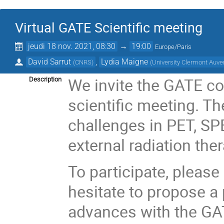
Virtual GATE Scientific meeting
jeudi 18 nov. 2021, 08:30
→
19:00
Europe/Paris
David Sarrut
,
Lydia Maigne
(
CNRS
)
(
University Clermont Auve
We invite the GATE co
Description
scientific meeting. Th
challenges in PET, SP
external radiation ther
To participate, please
hesitate to propose a
advances with the GA