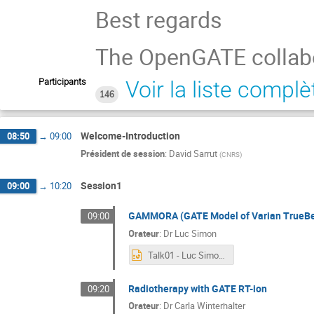
Best regards
The OpenGATE collab
Participants
Voir la liste complè
146
Welcome-Introduction
08:50
→
09:00
Président de session
:
David Sarrut
(
CNRS
)
Session1
09:00
→
10:20
GAMMORA (GATE Model of Varian TrueB
09:00
Orateur
:
Dr
Luc Simon
Talk01 - Luc Simon.pptx
Radiotherapy with GATE RT-ion
09:20
Orateur
:
Dr
Carla Winterhalter