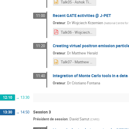
Talk05 - Ashok Tiwari.pptx
Recent GATE activities @ J-PET
11:00
Orateur
:
Dr
Wojciech Krzemien
(
National Centre for
Talk06 - Wojciech Krzemien.pdf
Creating virtual positron emission partic
11:20
Orateur
:
Dr
Matthew Herald
Talk07 - Matthew Herald.pptx
Integration of Monte Carlo tools in a data
11:40
Orateur
:
Dr
Cristiano Fontana
12:10
→
13:30
Session 3
13:30
→
14:50
Président de session
:
David Sarrut
(
CNRS
)