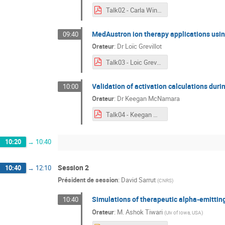
Talk02 - Carla Winterhalter.pdf
MedAustron ion therapy applications usi
09:40
Orateur
:
Dr
Loïc Grevillot
Talk03 - Loic Grevillot.pdf
Validation of activation calculations du
10:00
Orateur
:
Dr
Keegan McNamara
Talk04 - Keegan McNamara.pdf
10:20
→
10:40
Session 2
10:40
→
12:10
Président de session
:
David Sarrut
(
CNRS
)
Simulations of therapeutic alpha-emitting
10:40
Orateur
:
M.
Ashok Tiwari
(
Uiv of Iowa, USA
)