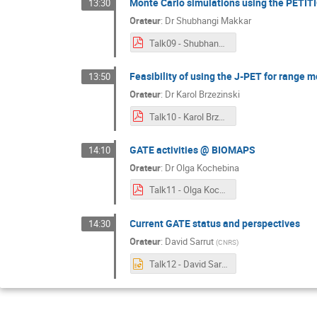
Monte Carlo simulations using the PETI
13:30
Orateur
:
Dr
Shubhangi Makkar
Talk09 - Shubhangi Makkar.pdf
Feasibility of using the J-PET for range m
13:50
Orateur
:
Dr
Karol Brzezinski
Talk10 - Karol Brzezinski.pdf
GATE activities @ BIOMAPS
14:10
Orateur
:
Dr
Olga Kochebina
Talk11 - Olga Kochebina.pdf
Current GATE status and perspectives
14:30
Orateur
:
David Sarrut
(
CNRS
)
Talk12 - David Sarrut.pptx