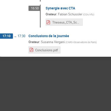
Synergie avec CTA
16:50
Orateur
:
Fabian Schussler
(
CEA/Irfu
)
Theseus_CTA_Schussler_2019-09-23.pdf
Conclusions de la journée
17:10
→
17:30
Orateur
:
Susanna Vergani
(
CNRS-Observatoire de Paris
)
Conclusions.pdf