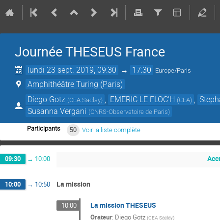
Journée THESEUS France
lundi 23 sept. 2019, 09:30
→
17:30
Europe/Paris
Amphithéâtre Turing (Paris)
Diego Gotz
,
EMERIC LE FLOC'H
,
Steph
(
CEA Saclay
)
(
CEA
)
Susanna Vergani
(
CNRS-Observatoire de Paris
)
Participants
50
Voir la liste complète
Accu
09:30
→
10:00
La mission
10:00
→
10:50
La mission THESEUS
10:00
Orateur
:
Diego Gotz
(
CEA Saclay
)