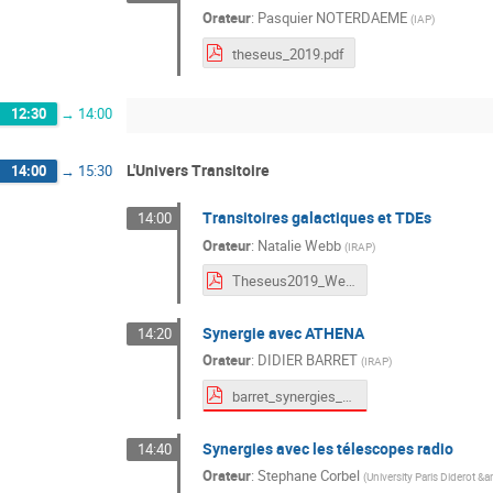
Orateur
:
Pasquier NOTERDAEME
(
IAP
)
theseus_2019.pdf
12:30
→
14:00
L'Univers Transitoire
14:00
→
15:30
Transitoires galactiques et TDEs
14:00
Orateur
:
Natalie Webb
(
IRAP
)
Theseus2019_Webb.pdf
Synergie avec ATHENA
14:20
Orateur
:
DIDIER BARRET
(
IRAP
)
barret_synergies_athena_theseus.pdf
Synergies avec les télescopes radio
14:40
Orateur
:
Stephane Corbel
(
University Paris Diderot &