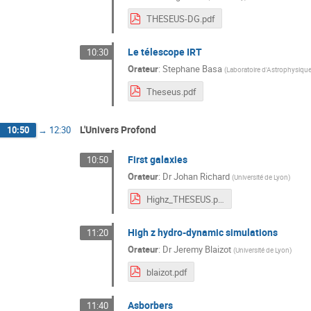
THESEUS-DG.pdf
Le télescope IRT
10:30
Orateur
:
Stephane Basa
(
Laboratoire d'Astrophysique
Theseus.pdf
L'Univers Profond
10:50
→
12:30
First galaxies
10:50
Orateur
:
Dr
Johan Richard
(
Université de Lyon
)
Highz_THESEUS.pdf
High z hydro-dynamic simulations
11:20
Orateur
:
Dr
Jeremy Blaizot
(
Université de Lyon
)
blaizot.pdf
Asborbers
11:40