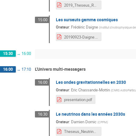
2019_Theseus_RadioTransients_Corbel.pdf
Les sursauts gamma cosmiques
15:00
Orateur
:
Frédéric Daigne
(
Institut d'Astrophysique de P
20190923-Daigne.pdf
15:30
→
16:00
L'Univers multi-messagers
16:00
→
17:10
Les ondes gravitationnelles en 2030
16:00
Orateur
:
Eric Chassande-Mottin
(
CNRS AstroParticu
presentation.pdf
Le neutrinos dans les années 2030s
16:30
Orateur
:
Damien Dornic
(
CPPM
)
Theseus_Neutrino_Dornic_2019.pdf