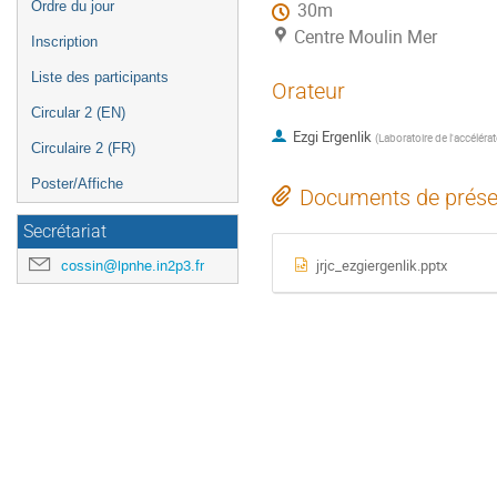
Ordre du jour
30m
Centre Moulin Mer
Inscription
Liste des participants
Orateur
Circular 2 (EN)
Ezgi Ergenlik
(
Laboratoire de l'accélérat
Circulaire 2 (FR)
Poster/Affiche
Documents de prése
Secrétariat
jrjc_ezgiergenlik.pptx
cossin@lpnhe.in2p3.fr