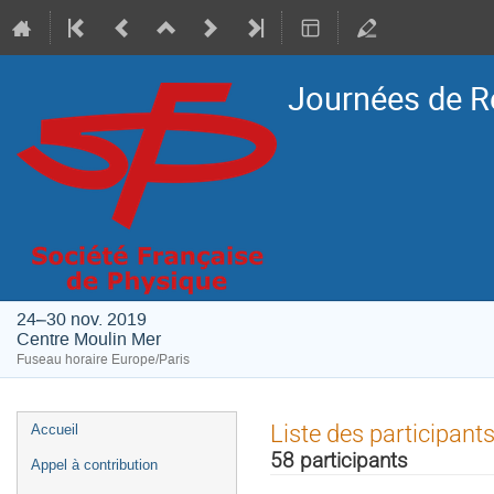
Journées de R
24–30 nov. 2019
Centre Moulin Mer
Fuseau horaire Europe/Paris
Menu
Liste des participant
Accueil
de
58 participants
Appel à contribution
l'événement