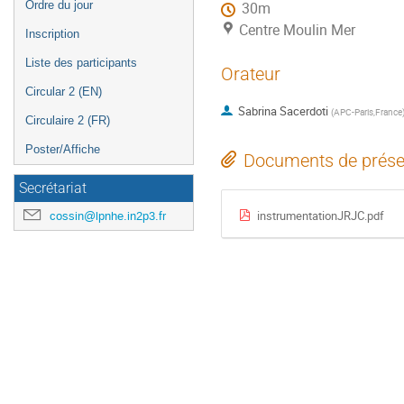
Ordre du jour
30m
Centre Moulin Mer
Inscription
Liste des participants
Orateur
Circular 2 (EN)
Sabrina Sacerdoti
(
APC-Paris,France
Circulaire 2 (FR)
Poster/Affiche
Documents de prése
Secrétariat
instrumentationJRJC.pdf
cossin@lpnhe.in2p3.fr