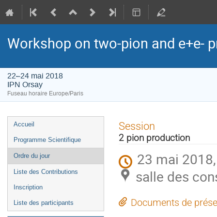
Workshop on two-pion and e+e- pr
22–24 mai 2018
IPN Orsay
Fuseau horaire Europe/Paris
Menu
Session
Accueil
de
2 pion production
Programme Scientifique
l'événement
23 mai 2018,
Ordre du jour
salle des con
Liste des Contributions
Inscription
Documents de prése
Liste des participants