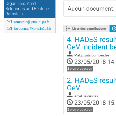
Organizers: Amel
Aucun document.
Belounnas and Béatrice
Ramstein
ramstein@ipno.in2p3.fr
Liste des contributions
belounnas@ipno.in2p3.fr
4.
HADES results
GeV incident 
Malgorzata Gumberidze
23/05/2018 14
2 pion production
2.
HADES results
GeV
Amel Belounnas
23/05/2018 15
2 pion production