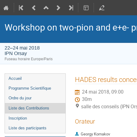
Workshop on two-pion and e+e- pr
22–24 mai 2018
IPN Orsay
Fuseau horaire Europe/Paris
Menu
HADES results conce
Accueil
de
Programme Scientifique
24 mai 2018, 09:00
l'événement
Ordre du jour
30m
salle des conseils (IPN Or
Liste des Contributions
Inscription
Orateur
Liste des participants
Georgy Kornakov