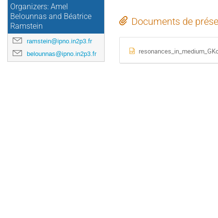
Organizers: Amel
Belounnas and Béatrice
Documents de prése
Ramstein
ramstein@ipno.in2p3.fr
resonances_in_medium_GKo
belounnas@ipno.in2p3.fr