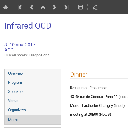
Infrared QCD
8–10 nov. 2017
APC
Fuseau horaire Europe/Paris
Menu
Dinner
Overview
de
Program
l'événement
Restaurant L'ébauchoir
Speakers
43-45 rue de Cîteaux, Paris 11 (see
Venue
Metro : Faidherbe-Chaligny (line 8)
Organizers
meeting at 20h00 (Nov. 9)
Dinner