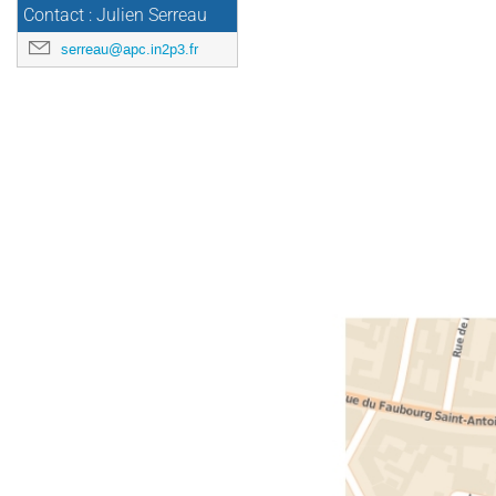
Contact : Julien Serreau
serreau@apc.in2p3.fr