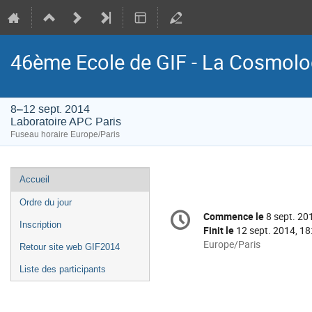
46ème Ecole de GIF - La Cosmol
8–12 sept. 2014
Laboratoire APC Paris
Fuseau horaire Europe/Paris
Menu
Accueil
de
Ordre du jour
Information
l'événement
Commence le
8 sept. 20
Date/Heure
de
Inscription
Finit le
12 sept. 2014, 18
la
Toutes
Europe/Paris
Retour site web GIF2014
les
conférence
Liste des participants
horaires
sont
en