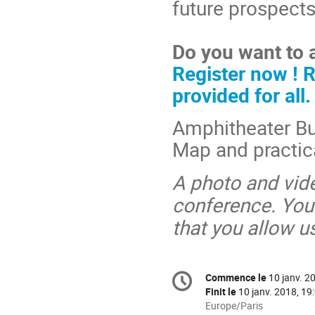
future prospects
Do you want to 
Register now ! R
provided for all.
Amphitheater Buf
Map and practic
A photo and vide
conference. You
that you allow u
Information
Commence le
10 janv. 2
Date/Heure
de
Finit le
10 janv. 2018, 19
la
Toutes
Europe/Paris