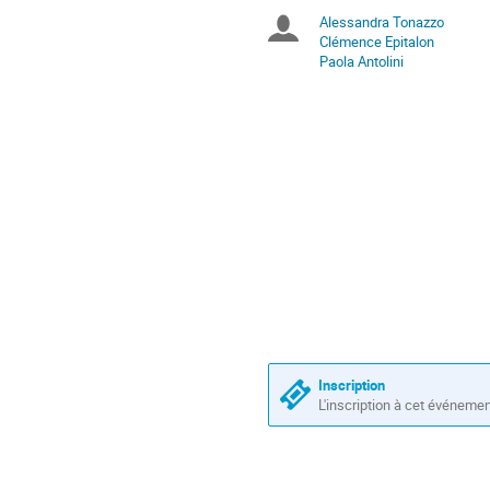
les
conférence
Alessandra Tonazzo
Présidents
horaires
Clémence Epitalon
sont
Paola Antolini
de
en
Europe/Paris
séance
Inscription
L'inscription à cet événeme