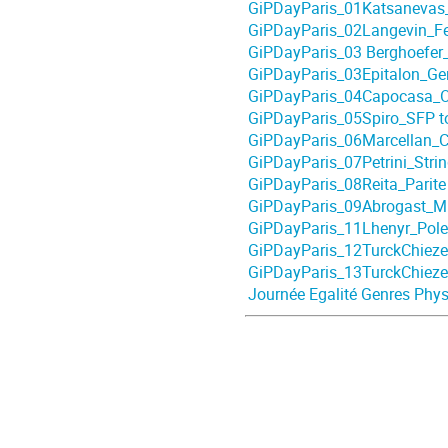
GiPDayParis_01Katsanevas
GiPDayParis_02Langevin_Fem
GiPDayParis_03 Berghoefer_
GiPDayParis_03Epitalon_Ge
GiPDayParis_04Capocasa_On
GiPDayParis_05Spiro_SFP t
GiPDayParis_06Marcellan_Co
GiPDayParis_07Petrini_Strin
GiPDayParis_08Reita_Parite I
GiPDayParis_09Abrogast_M
GiPDayParis_11Lhenyr_Pole E
GiPDayParis_12TurckChieze
GiPDayParis_13TurckChieze_
Journée Egalité Genres Ph