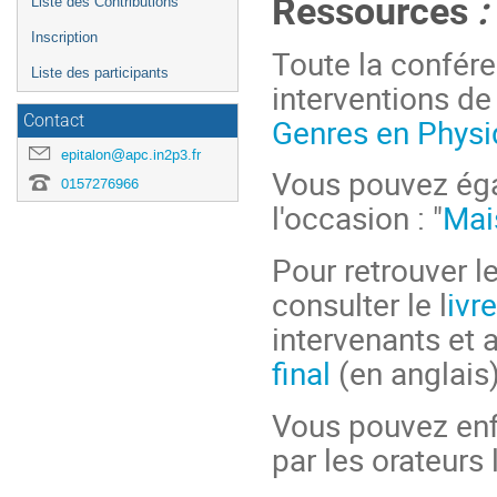
Ressources
:
Liste des Contributions
Inscription
Toute la confére
Liste des participants
interventions de
Genres en Phys
Contact
epitalon@apc.in2p3.fr
Vous pouvez égal
0157276966
l'occasion : "
Mai
Pour retrouver l
consulter le l
ivr
intervenants et 
final
(en anglais)
Vous pouvez enfi
par les orateurs 