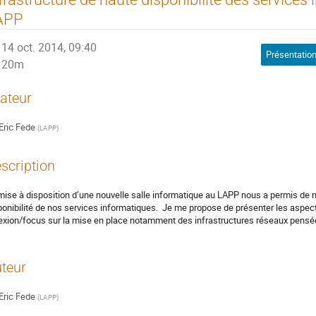
APP
14 oct. 2014, 09:40
Présentation
20m
ateur
Eric Fede
(
LAPP
)
scription
mise à disposition d’une nouvelle salle informatique au LAPP nous a permis de n
ponibilité de nos services informatiques.  Je me propose de présenter les aspec
lexion/focus sur la mise en place notamment des infrastructures réseaux pensé
teur
Eric Fede
(
LAPP
)