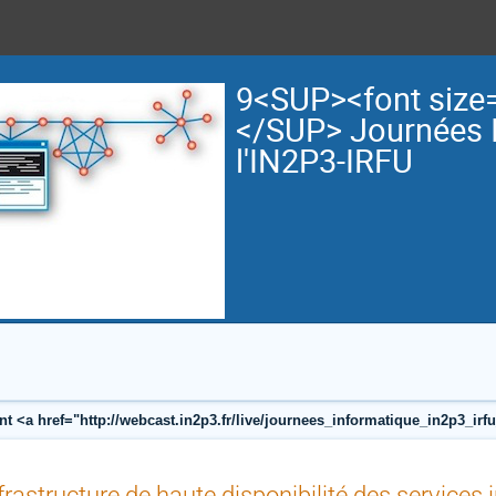
9<SUP><font size
</SUP> Journées 
l'IN2P3-IRFU
nt <a href="http://webcast.in2p3.fr/live/journees_informatique_in2p3_i
frastructure de haute disponibilité des services