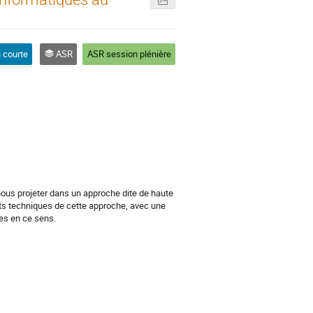
 courte
ASR
ASR session plénière
ous projeter dans un approche dite de haute 
ts techniques de cette approche, avec une 
es en ce sens.