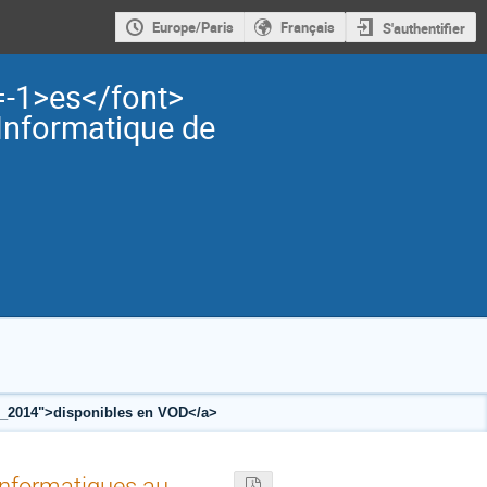
Europe/Paris
Français
S'authentifier
=-1>es</font>
Informatique de
rfu_2014">disponibles en VOD</a>
 informatiques au