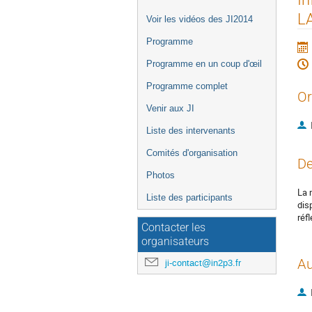
de
L
Voir les vidéos des JI2014
l'événement
Programme
Programme en un coup d'œil
Programme complet
Or
Venir aux JI
Liste des intervenants
Comités d'organisation
De
Photos
La 
Liste des participants
dis
réf
Contacter les
organisateurs
Au
ji-contact@in2p3.fr