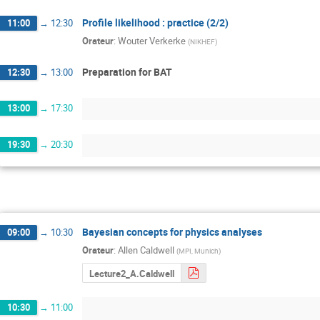
Profile likelihood : practice (2/2)
11:00
→
12:30
Orateur
:
Wouter Verkerke
(
NIKHEF
)
Preparation for BAT
12:30
→
13:00
13:00
→
17:30
19:30
→
20:30
Bayesian concepts for physics analyses
09:00
→
10:30
Orateur
:
Allen Caldwell
(
MPI, Munich
)
Lecture2_A.Caldwell
10:30
→
11:00