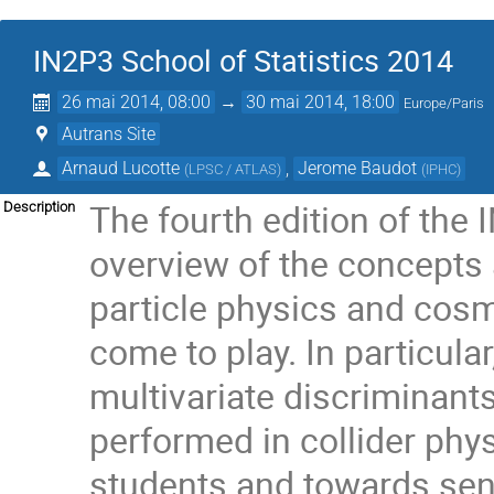
IN2P3 School of Statistics 2014
26 mai 2014, 08:00
→
30 mai 2014, 18:00
Europe/Paris
Autrans Site
Arnaud Lucotte
,
Jerome Baudot
(
LPSC / ATLAS
)
(
IPHC
)
The fourth edition of the
Description
overview of the concepts a
particle physics and cosm
come to play. In particular
multivariate discriminant
performed in collider phy
students and towards seni