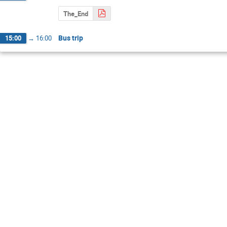
The_End
Bus trip
15:00
→
16:00