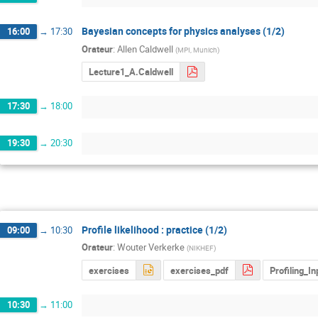
Bayesian concepts for physics analyses (1/2)
16:00
→
17:30
Orateur
:
Allen Caldwell
(
MPI, Munich
)
Lecture1_A.Caldwell
17:30
→
18:00
19:30
→
20:30
Profile likelihood : practice (1/2)
09:00
→
10:30
Orateur
:
Wouter Verkerke
(
NIKHEF
)
exercises
exercises_pdf
Profiling_In
10:30
→
11:00