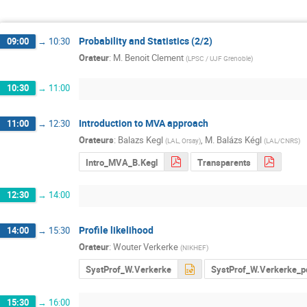
Probability and Statistics (2/2)
09:00
→
10:30
Orateur
:
M.
Benoit Clement
(
LPSC / UJF Grenoble
)
10:30
→
11:00
Introduction to MVA approach
11:00
→
12:30
Orateurs
:
Balazs Kegl
,
M.
Balázs Kégl
(
LAL, Orsay
)
(
LAL/CNRS
)
Intro_MVA_B.Kegl
Transparents
12:30
→
14:00
Profile likelihood
14:00
→
15:30
Orateur
:
Wouter Verkerke
(
NIKHEF
)
SystProf_W.Verkerke
SystProf_W.Verkerke_p
15:30
→
16:00