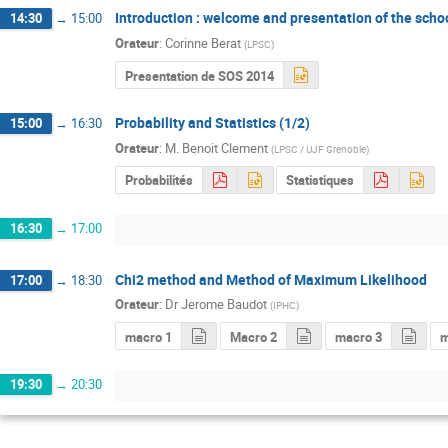
Introduction : welcome and presentation of the scho
14:30
→
15:00
Orateur
:
Corinne Berat
(
LPSC
)
Presentation de SOS 2014
Probability and Statistics (1/2)
15:00
→
16:30
Orateur
:
M.
Benoit Clement
(
LPSC / UJF Grenoble
)
Probabilités
Statistiques
16:30
→
17:00
Chi2 method and Method of Maximum Likelihood
17:00
→
18:30
Orateur
:
Dr
Jerome Baudot
(
IPHC
)
macro 1
Macro 2
macro 3
m
19:30
→
20:30