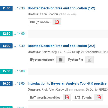
Boosted Decision Tree and application (1/2)
11:00
→
12:30
Orateur
:
Yann Coadou
(
CPPM Marseille
)
BDT_Y.Coadou
12:30
→
14:00
Boosted Decision Tree and application (2/2)
14:00
→
15:30
Orateurs
:
Balazs Kegl
,
Dr
Djalel Benbouzid
(
LAL, Orsay
)
(
CNRS/
IPython notebook
Python file
15:30
→
16:00
Introduction to Bayesian Analysis Toolkit & practice
16:00
→
18:00
Orateurs
:
Prof.
Allen Caldwell
,
Dr
Daniel GRE
(
MPI (Munich)
)
BAT installation slides
BAT_Tutorial