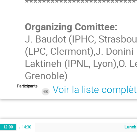
**************************
Organizing Comittee:
J. Baudot (IPHC, Strasbour
(LPC, Clermont),J. Donini 
Laktineh (IPNL, Lyon),O. L
Grenoble)
Participants
Voir la liste complè
68
Lunch 
12:00
→
14:30