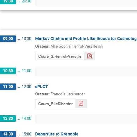
19:30
→
20:30
Markov Chains and Profile Likelihoods for Cosmolog
09:00
→
10:30
Orateur
:
Mlle
Sophie Henrot-Versille
(
lal
)
Cours_S.Henrot-Versillé
10:30
→
11:00
sPLOT
11:00
→
12:30
Orateur
:
Francois Lediberder
Cours_F.LeDiberder
12:30
→
14:00
Departure to Grenoble
14:30
→
15:00