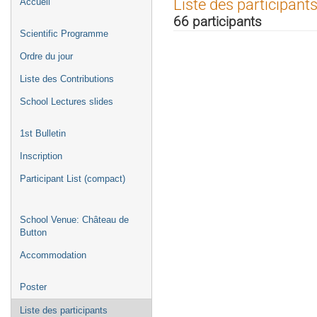
Liste des participant
Accueil
de
66 participants
l'événement
Scientific Programme
Ordre du jour
Liste des Contributions
School Lectures slides
1st Bulletin
Inscription
Participant List (compact)
School Venue: Château de
Button
Accommodation
Poster
Liste des participants