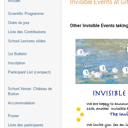
Invisible Events at Gi
Accueil
de
l'événement
Scientific Programme
Ordre du jour
Other Invisible Events taking
Liste des Contributions
School Lectures slides
1st Bulletin
Inscription
Participant List (compact)
School Venue: Château de
Button
Accommodation
Poster
Liste des participants