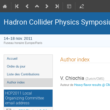
Hadron Collider Physics Sympos
14–18 nov. 2011
Fuseau horaire Europe/Paris
Menu
Author index
Accueil
de
Ordre du jour
l'événement
Liste des Contributions
V. Chiochia
(
Zurich/CMS
)
Author index
Auteur de
Heavy flavor results @ C
HCP2011 Local
Organizing Committee
email address