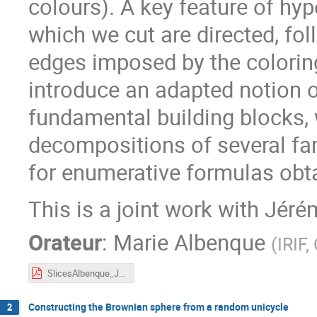
colours). A key feature of hy
which we cut are directed, fol
edges imposed by the coloring
introduce an adapted notion o
fundamental building blocks, 
decompositions of several fam
for enumerative formulas obtai
This is a joint work with Jéré
Orateur
:
Marie Albenque
(
IRIF
SlicesAlbenque_JourneesCartes_2026.pdf
Constructing the Brownian sphere from a random unicycle
2