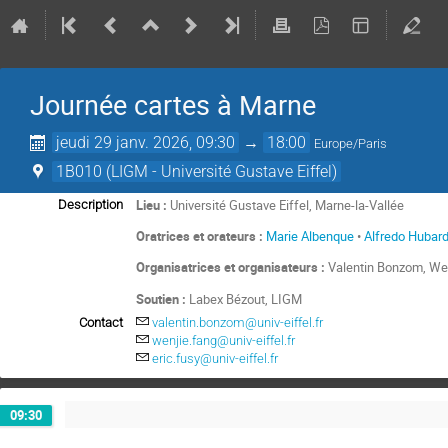
Journée cartes à Marne
jeudi 29 janv. 2026, 09:30
→
18:00
Europe/Paris
1B010 (LIGM - Université Gustave Eiffel)
Lieu :
Université Gustave Eiffel, Marne-la-Vallée
Description
Oratrices et orateurs :
Marie Albenque
•
Alfredo Hubar
Organisatrices et organisateurs :
Valentin Bonzom, Wen
Soutien :
Labex Bézout, LIGM
Contact
valentin.bonzom@univ-eiffel.fr
wenjie.fang@univ-eiffel.fr
eric.fusy@univ-eiffel.fr
09:30