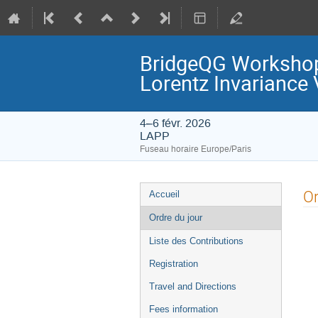
BridgeQG Workshop 
Lorentz Invariance 
4–6 févr. 2026
LAPP
Fuseau horaire Europe/Paris
Menu
Or
Accueil
de
Ordre du jour
l'événement
Liste des Contributions
Registration
Travel and Directions
Fees information