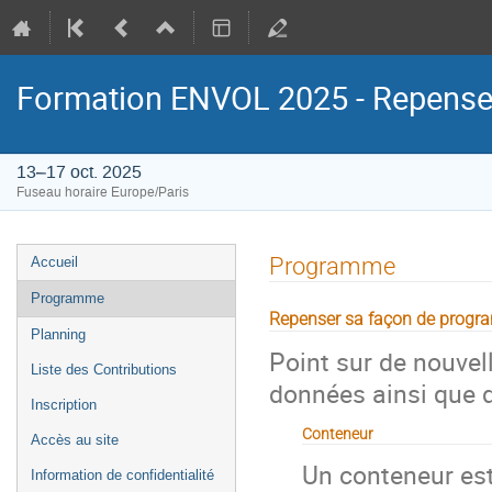
Formation ENVOL 2025 - Repense
13–17 oct. 2025
Fuseau horaire Europe/Paris
Menu
Programme
Accueil
de
Programme
l'événement
Repenser sa façon de progr
Planning
Point sur de nouvel
Liste des Contributions
données ainsi que d
Inscription
Conteneur
Accès au site
Un conteneur est
Information de confidentialité