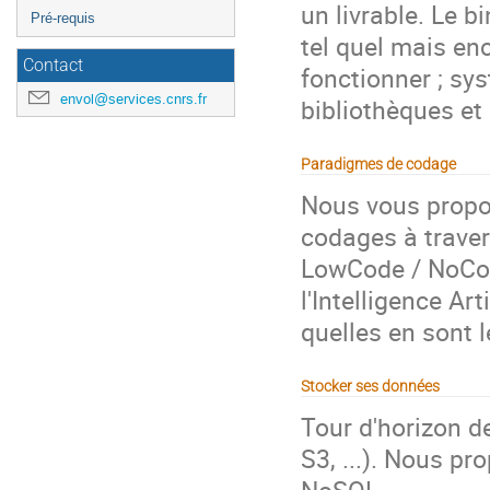
un livrable. Le b
Pré-requis
tel quel mais en
Contact
fonctionner ; sy
envol@services.cnrs.fr
bibliothèques et
Paradigmes de codage
Nous vous propo
codages à trave
LowCode / NoCod
l'Intelligence Art
quelles en sont l
Stocker ses données
Tour d'horizon 
S3, ...). Nous p
NoSQL.