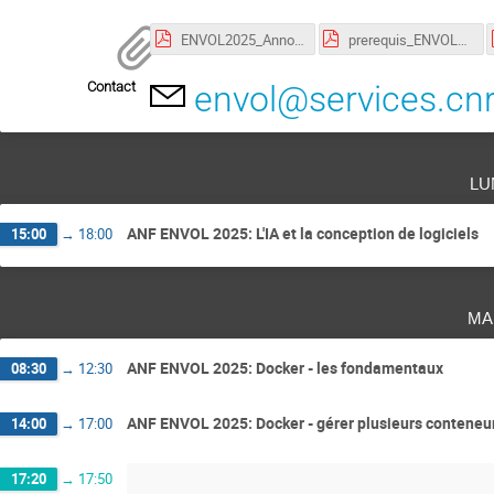
ENVOL2025_Annonce.pdf
prerequis_ENVOL_IA_aide_au_dev.pdf
Contact
envol@services.cnr
lu
ANF ENVOL 2025: L'IA et la conception de logiciels
15:00
→
18:00
ma
ANF ENVOL 2025: Docker - les fondamentaux
08:30
→
12:30
ANF ENVOL 2025: Docker - gérer plusieurs contene
14:00
→
17:00
17:20
→
17:50