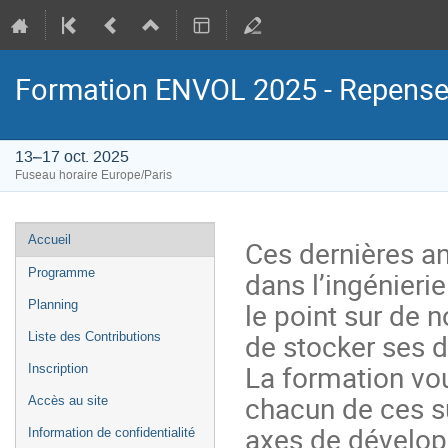
Formation ENVOL 2025 - Repense
13–17 oct. 2025
Fuseau horaire Europe/Paris
Menu
Accueil
Ces dernières a
de
dans l’ingénierie
Programme
l'événement
le point sur de 
Planning
de stocker ses d
Liste des Contributions
La formation vo
Inscription
chacun de ces su
Accès au site
axes de développ
Information de confidentialité