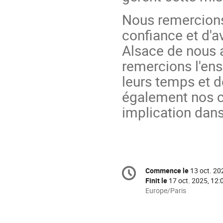
Nous remercions 
confiance et d'a
Alsace de nous a
remercions l'en
leurs temps et d
également nos c
implication dan
Information
Commence le
13 oct. 20
Date/Heure
de
Finit le
17 oct. 2025, 12:
la
Toutes
Europe/Paris
les
conférence
horaires
sont