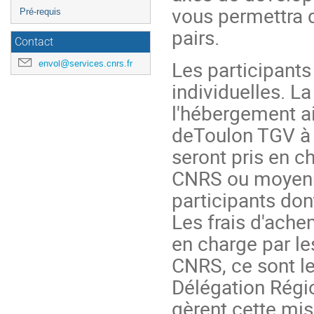
vous permettra 
Pré-requis
pairs.
Contact
Les participant
envol@services.cnrs.fr
individuelles. La
l'hébergement ai
deToulon TGV à 
seront pris en c
CNRS ou moyennan
participants don
Les frais d'ach
en charge par le
CNRS, ce sont l
Délégation Régio
gèrent cette mis