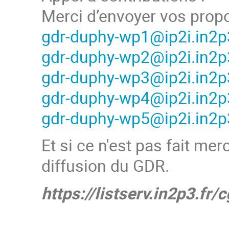
Merci d’envoyer vos prop
gdr-duphy-wp1@ip2i.in2p3
gdr-duphy-wp2@ip2i.in2p3
gdr-duphy-wp3@ip2i.in2p3
gdr-duphy-wp4@ip2i.in2p3
gdr-duphy-wp5@ip2i.in2p3
Et si ce n'est pas fait mer
diffusion du GDR.
https://listserv.in2p3.