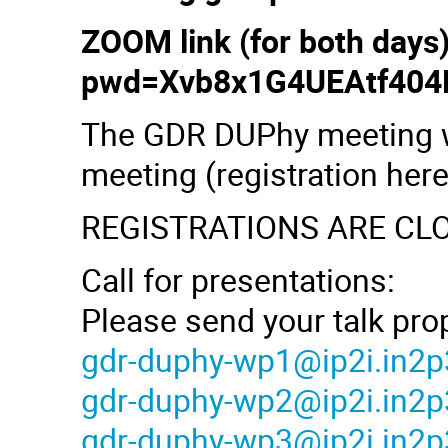
ZOOM link (for both days
pwd=Xvb8x1G4UEAtf404E
The GDR DUPhy meeting wi
meeting (registration here
REGISTRATIONS ARE CLO
Call for presentations:
Please send your talk pro
gdr-duphy-wp1@ip2i.in2p3
gdr-duphy-wp2@ip2i.in2p3
gdr-duphy-wp3@ip2i.in2p3