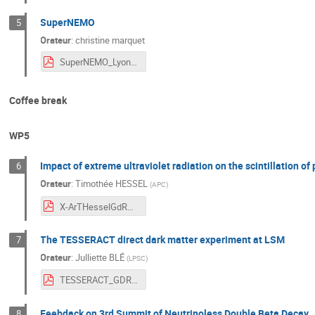
SuperNEMO
5
Orateur
:
christine marquet
SuperNEMO_Lyon2025.pdf
Coffee break
WP5
Impact of extreme ultraviolet radiation on the scintillation o
6
Orateur
:
Timothée HESSEL
(
APC
)
X-ArTHesselGdRDUPhy.pdf
The TESSERACT direct dark matter experiment at LSM
7
Orateur
:
Julliette BLÉ
(
LPSC
)
TESSERACT_GDRDUPhy_2025.pdf
Feebdack on 3rd Summit of Neutrinoless Double Beta Decay
8