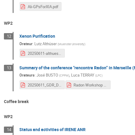
Ali-GPsForXIA.pdf
WP2
Xenon Purification
12
Orateur
:
Lutz Althüser
(
Muenster University
)
20250611-althueser_Lyon.pdf
Summary of the conference "rencontre Radon” in Marseille 
13
Orateurs
:
José BUSTO
,
Luca TERRAY
(
CPPM
)
(
LPC
)
20250611_GDR_DUPhy_Radon-Luca.pdf
Radon Workshop Marseille.pdf
Coffee break
WP2
Status and activities of IRENE ANR
14