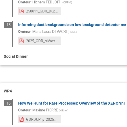
Orateur
:
Hichem TEDJDITI
(
CPPM
)
250611_GDR_Duphy_IRENE_TH.pdf
Informing dust backgrounds on low-background detector ma
15
Orateur
:
Maria Laura DI VACRI
(
PNNL
)
2025_GDR_diVacri.pdf
Social Dinner
WP4
How We Hunt for Rare Processes: Overview of the XENONnT
16
Orateur
:
Maxime PIERRE
(
Nikhef
)
GDRDUPhy_2025_XENON_Analysis.pdf