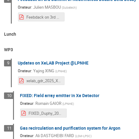
Orateur
:
Julien MASBOU
(
Subatech
)
Feebdack on 3rd Summit of Neutrinoless Double Beta Decay.pdf
Lunch
WP3
Updates on XeLAB Project @LPNHE
9
Orateur
:
Yajing XING
(
LPNHE
)
xelab_gdr_2025_XY.pdf
FIXED: Field array emitter in Xe Detector
10
Orateur
:
Romain GAIOR
(
LPNHE
)
FIXED_Duphy_2025.pdf
Gas recirculation and purification system for Argon
11
Orateur
:
Ali DASTGHEIBI FARD
(
LSM-LPSC
)