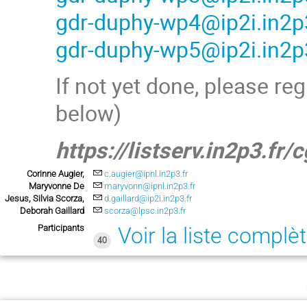
gdr-duphy-wp4@ip2i.in2p3
gdr-duphy-wp5@ip2i.in2p3
If not yet done, please reg
below)
https://listserv.in2p3.
Corinne Augier,
c.augier@ipnl.in2p3.fr
Maryvonne De
maryvonn@ipnl.in2p3.fr
Jesus, Silvia Scorza,
d.gaillard@ip2i.in2p3.fr
Deborah Gaillard
scorza@lpsc.in2p3.fr
Participants
Voir la liste complè
40