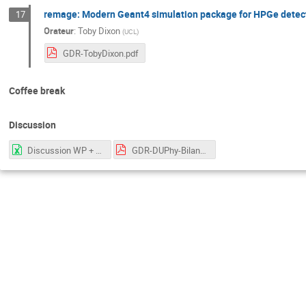
remage: Modern Geant4 simulation package for HPGe detec
17
Orateur
:
Toby Dixon
(
UCL
)
GDR-TobyDixon.pdf
Coffee break
Discussion
Discussion WP + conveners.xlsx
GDR-DUPhy-Bilan1ermandat-2024-10-18-v2.pdf