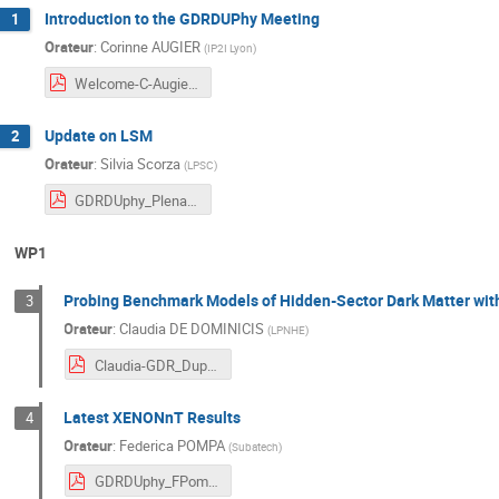
Introduction to the GDRDUPhy Meeting
1
Orateur
:
Corinne AUGIER
(
IP2I Lyon
)
Welcome-C-Augier.pdf
Update on LSM
2
Orateur
:
Silvia Scorza
(
LPSC
)
GDRDUphy_Plenary_LSM_20250611.pdf
WP1
Probing Benchmark Models of Hidden-Sector Dark Matter wi
3
Orateur
:
Claudia DE DOMINICIS
(
LPNHE
)
Claudia-GDR_Duphy_Lyon_2025.pdf
Latest XENONnT Results
4
Orateur
:
Federica POMPA
(
Subatech
)
GDRDUphy_FPompa.pdf