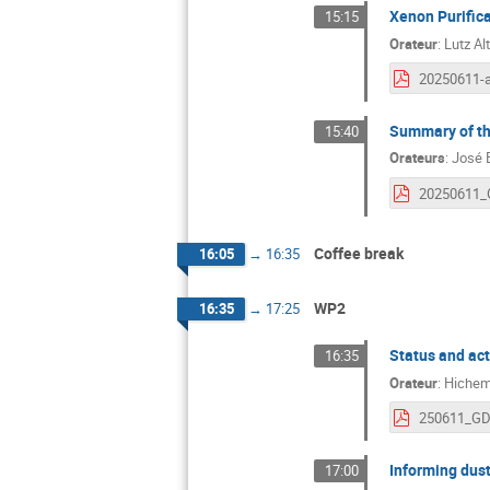
Xenon Purific
15:15
Orateur
:
Lutz Al
Summary of th
15:40
Orateurs
:
José
Coffee break
16:05
→
16:35
WP2
16:35
→
17:25
Status and act
16:35
Orateur
:
Hichem
Informing dus
17:00