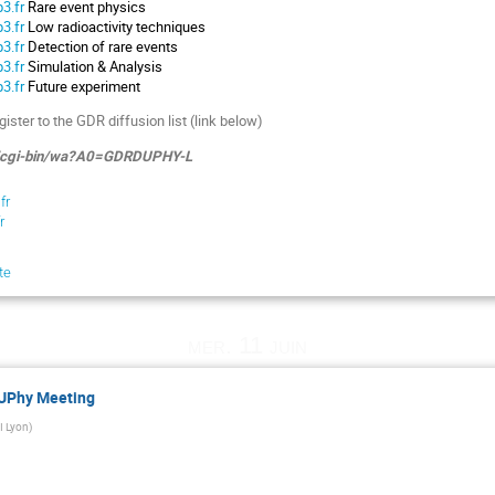
3.fr
Rare event physics
3.fr
Low radioactivity techniques
3.fr
Detection of rare events
3.fr
Simulation & Analysis
3.fr
Future experiment
gister to the GDR diffusion list (link below)
.fr/cgi-bin/wa?A0=GDRDUPHY-L
fr
r
te
mer. 11 juin
DUPhy Meeting
I Lyon
)