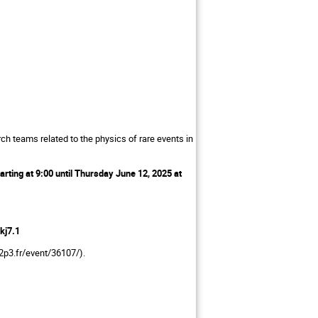
 teams related to the physics of rare events in
rting at 9:00 until Thursday June 12, 2025 at
kj7.1
n2p3.fr/event/36107/).