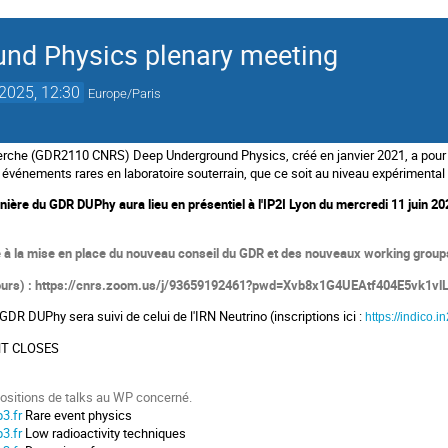
nd Physics plenary meeting
 2025, 12:30
Europe/Paris
che (GDR2110 CNRS) Deep Underground Physics, créé en janvier 2021, a pour o
s événements rares en laboratoire souterrain, que ce soit au niveau expérimental
nière du GDR DUPhy aura lieu en présentiel à l'IP2I Lyon du mercredi 11 juin 2025
 à la mise en place du nouveau conseil du GDR et des nouveaux working grou
jours) : https://cnrs.zoom.us/j/93659192461?pwd=Xvb8x1G4UEAtf404E5vk1vlL
DR DUPhy sera suivi de celui de l'IRN Neutrino (inscriptions ici :
https://indico.i
NT CLOSES
ositions de talks au WP concerné.
3.fr
Rare event physics
3.fr
Low radioactivity techniques