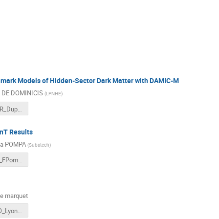
mark Models of Hidden-Sector Dark Matter with DAMIC-M
a DE DOMINICIS
(
LPNHE
)
Claudia-GDR_Duphy_Lyon_2025.pdf
nT Results
ca POMPA
(
Subatech
)
GDRDUphy_FPompa.pdf
ne marquet
SuperNEMO_Lyon2025.pdf