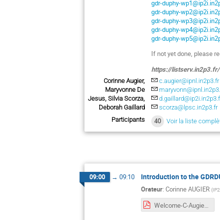
gdr-duphy-wp1@ip2i.in2p
gdr-duphy-wp2@ip2i.in2p
gdr-duphy-wp3@ip2i.in2p
gdr-duphy-wp4@ip2i.in2p
gdr-duphy-wp5@ip2i.in2p
If not yet done, please re
https://listserv.in2p3
Corinne Augier,
c.augier@ipnl.in2p3.fr
Maryvonne De
maryvonn@ipnl.in2p3.
Jesus, Silvia Scorza,
d.gaillard@ip2i.in2p3.f
Deborah Gaillard
scorza@lpsc.in2p3.fr
Participants
40
Voir la liste complè
Introduction to the GDR
09:00
→
09:10
Orateur
:
Corinne AUGIER
(
IP2
Welcome-C-Augier.pdf