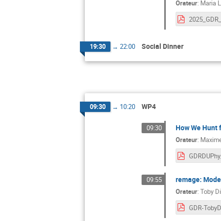
Orateur
:
Maria 
Social Dinner
19:30
→
22:00
WP4
09:30
→
10:20
How We Hunt f
09:30
Orateur
:
Maxime
remage: Moder
09:55
Orateur
:
Toby D
GDR-TobyD