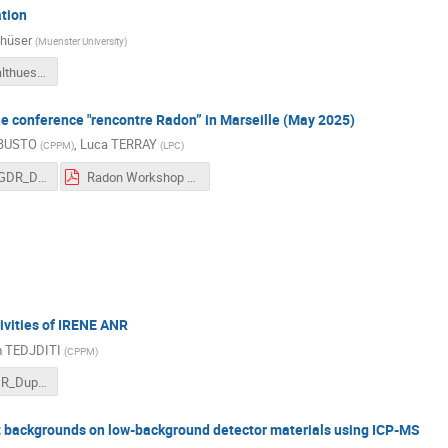
ation
thüser
(
Muenster University
)
20250611-althueser_Lyon.pdf
e conference "rencontre Radon” in Marseille (May 2025)
 BUSTO
,
Luca TERRAY
(
CPPM
)
(
LPC
)
20250611_GDR_DUPhy_Radon-Luca.pdf
Radon Workshop Marseille.pdf
ivities of IRENE ANR
 TEDJDITI
(
CPPM
)
250611_GDR_Duphy_IRENE_TH.pdf
t backgrounds on low-background detector materials using ICP-MS