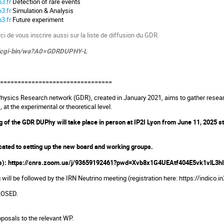
3.fr
Detection of rare events
3.fr
Simulation & Analysis
3.fr
Future experiment
rci de vous inscrire aussi sur la liste de diffusion du GDR.
.fr/cgi-bin/wa?A0=GDRDUPHY-L
=================================
sics Research network (GDR), created in January 2021, aims to gather research
 at the experimental or theoretical level.
 of the GDR DUPhy will take place in person at IP2I Lyon from June 11, 2025 sta
cated to setting up the new board and working groups.
ys): https://cnrs.zoom.us/j/93659192461?pwd=Xvb8x1G4UEAtf404E5vk1vlL3hI
ll be followed by the IRN Neutrino meeting (registration here: https://indico.i
LOSED.
oposals to the relevant WP.