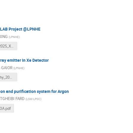
eLAB Project @LPNHE
 XING
(
LPNHE
)
xelab_gdr_2025_XY.pdf
rray emitter in Xe Detector
 GAIOR
(
LPNHE
)
FIXED_Duphy_2025.pdf
ion and purification system for Argon
STGHEIBI FARD
(
LSM-LPSC
)
XIA.pdf