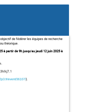
bjectif de fédérer les équipes de recherche
 ou théorique.
 à partir de 9h jusqu’au jeudi 12 juin 2025 à
ps.
3hIkj7.1
)
.
n2p3.fr/event/36107/