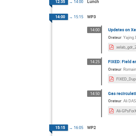
Lunch
12:35
→
14:00
WP3
14:00
→
15:15
Updates on X
14:00
Orateur
:
Yajing
FIXED: Field a
14:25
Orateur
:
Romain
Gas recirculat
14:50
Orateur
:
Ali DA
Ali-GPsFor
WP2
15:15
→
16:05