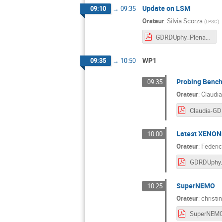
Update on LSM
09:10
→
09:35
Orateur
:
Silvia Scorza
(
LPSC
)
GDRDUphy_Plenary_LSM_20250611.pdf
WP1
09:35
→
10:50
Probing Bench
09:35
Orateur
:
Claudi
Latest XENON
10:00
Orateur
:
Federi
SuperNEMO
10:25
Orateur
:
christi