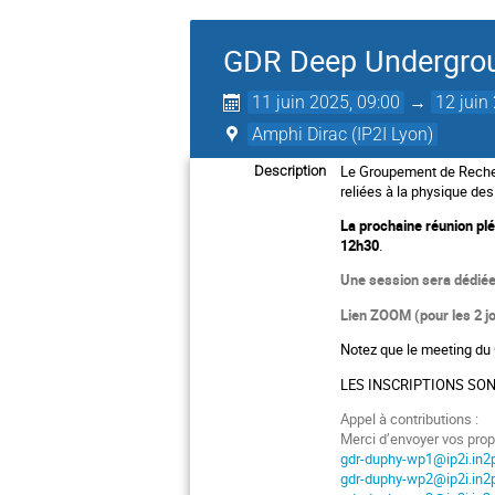
GDR Deep Undergrou
11 juin 2025, 09:00
→
12 juin
Amphi Dirac (IP2I Lyon)
Le Groupement de Recher
Description
reliées à la physique de
La prochaine réunion plé
12h30
.
Une session sera dédiée
Lien ZOOM (pour les 2 
Notez que le meeting du G
LES INSCRIPTIONS SO
Appel à contributions :
Merci d’envoyer vos prop
gdr-duphy-wp1@ip2i.in2p
gdr-duphy-wp2@ip2i.in2p