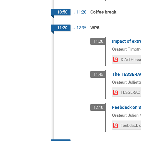
Coffee break
10:50
→
11:20
WP5
11:20
→
12:35
Impact of extr
11:20
Orateur
:
Timoth
The TESSERACT
11:45
Orateur
:
Julliet
Feebdack on 3
12:10
Orateur
:
Julien