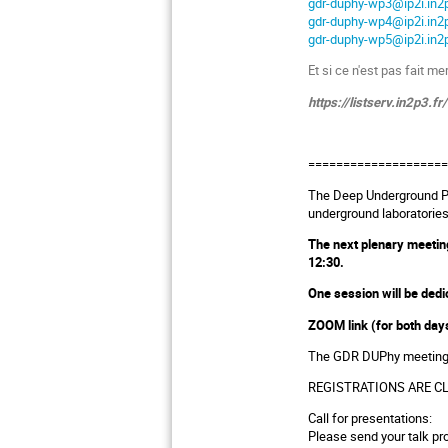
gdr-duphy-wp3@ip2i.in2p
gdr-duphy-wp4@ip2i.in2p
gdr-duphy-wp5@ip2i.in2p
Et si ce n'est pas fait me
https://listserv.in2p3
===================
The Deep Underground Phy
underground laboratories,
The next plenary meeting
12:30.
One session will be dedi
ZOOM link (for both da
The GDR DUPhy meeting wi
REGISTRATIONS ARE C
Call for presentations:
Please send your talk pr