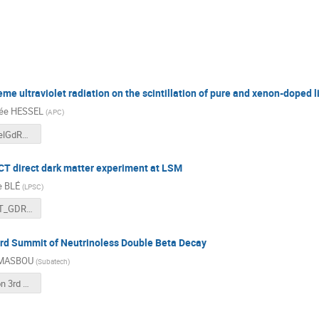
eme ultraviolet radiation on the scintillation of pure and xenon-doped l
ée HESSEL
(
APC
)
X-ArTHesselGdRDUPhy.pdf
 direct dark matter experiment at LSM
te BLÉ
(
LPSC
)
TESSERACT_GDRDUPhy_2025.pdf
rd Summit of Neutrinoless Double Beta Decay
 MASBOU
(
Subatech
)
Feebdack on 3rd Summit of Neutrinoless Double Beta Decay.pdf