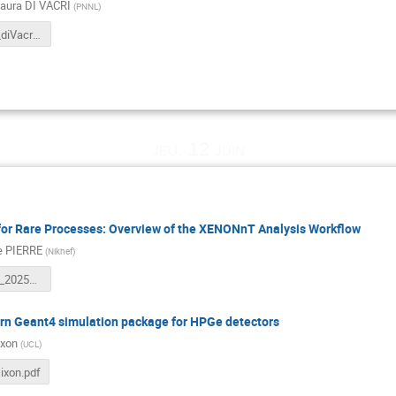
Laura DI VACRI
(
PNNL
)
2025_GDR_diVacri.pdf
jeu. 12 juin
or Rare Processes: Overview of the XENONnT Analysis Workflow
 PIERRE
(
Nikhef
)
GDRDUPhy_2025_XENON_Analysis.pdf
n Geant4 simulation package for HPGe detectors
ixon
(
UCL
)
ixon.pdf