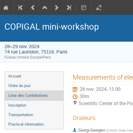
COPIGAL mini-workshop
28–29 nov. 2024
74 rue Lauriston, 75116, Paris
Fuseau horaire Europe/Paris
Menu
Measurements of ele
Accueil
de
Ordre du jour
28 nov. 2024, 15:00
l'événement
Liste des Contributions
30m
Scientific Center of the P
Inscription
Transportation
Orateurs
Practical information
Georgi Georgiev
(
CSNSM, Orsay, Fran