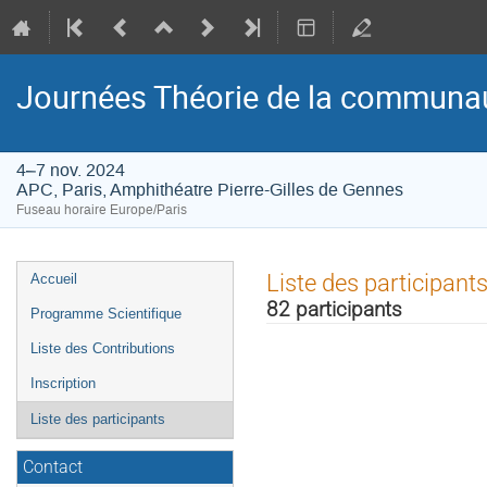
Journées Théorie de la communau
4–7 nov. 2024
APC, Paris, Amphithéatre Pierre-Gilles de Gennes
Fuseau horaire Europe/Paris
Menu
Liste des participant
Accueil
de
82 participants
Programme Scientifique
l'événement
Liste des Contributions
Inscription
Liste des participants
Contact