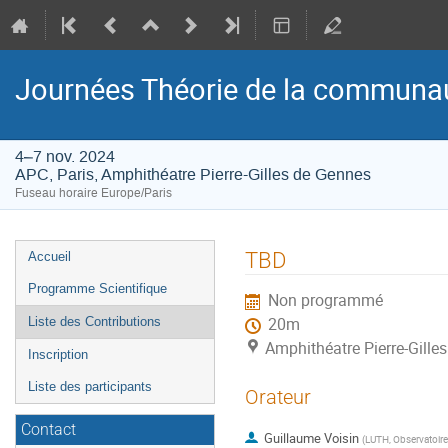
Journées Théorie de la communau
4–7 nov. 2024
APC, Paris, Amphithéatre Pierre-Gilles de Gennes
Fuseau horaire Europe/Paris
Menu
TBD
Accueil
de
Programme Scientifique
Non programmé
l'événement
Liste des Contributions
20m
Amphithéatre Pierre-Gille
Inscription
Liste des participants
Orateur
Contact
Guillaume Voisin
(
LUTH, Observatoire