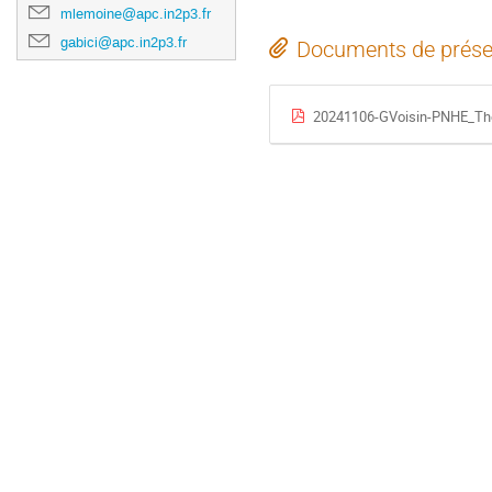
mlemoine@apc.in2p3.fr
gabici@apc.in2p3.fr
Documents de prése
20241106-GVoisin-PNHE_The