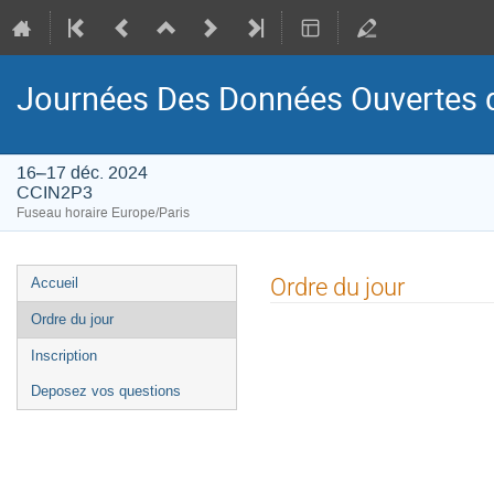
Journées Des Données Ouvertes de
16–17 déc. 2024
CCIN2P3
Fuseau horaire Europe/Paris
Menu
Ordre du jour
Accueil
de
Ordre du jour
l'événement
Inscription
Deposez vos questions