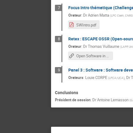
Focus Intro thématique (Challenge
7
Orateur
:
Dr
Adrien Matta
(
LPC Caen, CNRS
SWIntro.pdf
Retex : ESCAPE OSSR (Open-source
8
Orateur
:
Dr
Thomas Vuillaume
(
LAPP, Un
Open Software in astro and particle physics - the Open-source Software and Service Repository
Panel 3 : Software : Software dev
9
Orateurs
:
Louie CORPE
,
Dr
T
(
LPCA/UCA
)
Conclusions
Président de session
:
Dr
Antoine Lemasson
(
G