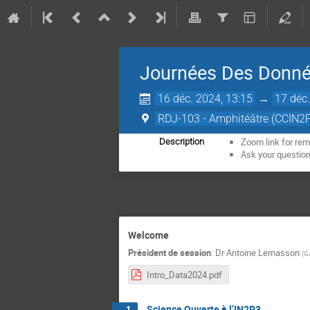
Journées Des Donnée
16 déc. 2024, 13:15
→
17 déc.
RDJ-103 - Amphitéâtre (CCIN2
Zoom link for rem
Description
Ask your questio
Welcome
Président de session
:
Dr
Antoine Lemasson
(
G
Intro_Data2024.pdf
Science Ouverte à l’IN2P3
1