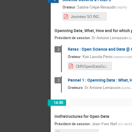
Orateur
:
Sabine Crépé-Renaudin
(
IN2P3
)
Journées SO IN2P3 SCR.pdf
Openning Data, What, How and for which 
Président de session
:
Dr
Antoine Lemasson
(
G
Retex : Open Science and Data @
2
Orateur
:
Kati Lassila-Perini
(
Helsinki Insti
CMSOpenDataScienceFR_16Dec2024.pdf
Pannel 1 : Openning Data : What, 
3
Orateurs
:
Dr
Antoine Lemasson
(
GANIL 
14:50
insfratructures for Open Data
Président de session
:
Jean-Yves Nief
(
CC-IN2P