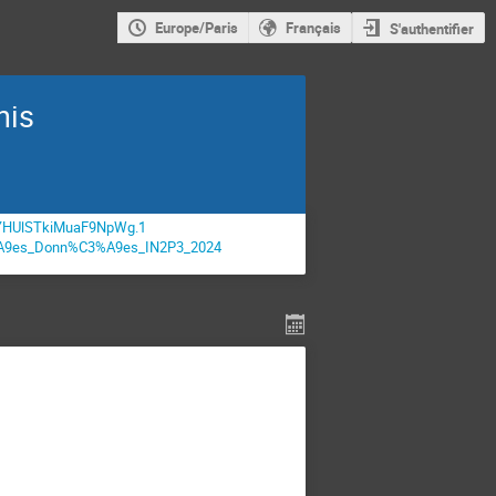
Europe/Paris
Français
S'authentifier
nis
xYHUlSTkiMuaF9NpWg.1
C3%A9es_Donn%C3%A9es_IN2P3_2024