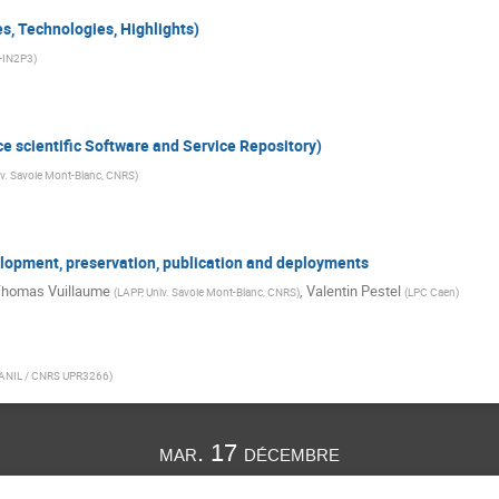
s, Technologies, Highlights)
-IN2P3
)
 scientific Software and Service Repository)
iv. Savoie Mont-Blanc, CNRS
)
elopment, preservation, publication and deployments
homas Vuillaume
,
Valentin Pestel
(
LAPP, Univ. Savoie Mont-Blanc, CNRS
)
(
LPC Caen
)
ANIL / CNRS UPR3266
)
mar. 17 décembre