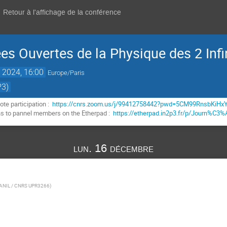
Retour à l'affichage de la conférence
s Ouvertes de la Physique des 2 Infi
 2024, 16:00
Europe/Paris
P3)
ote participation :
https://cnrs.zoom.us/j/99412758442?pwd=5CM99RnsbKiH
ns to pannel members on the Etherpad :
https://etherpad.in2p3.fr/p/Journ%
lun. 16 décembre
ANIL / CNRS UPR3266
)