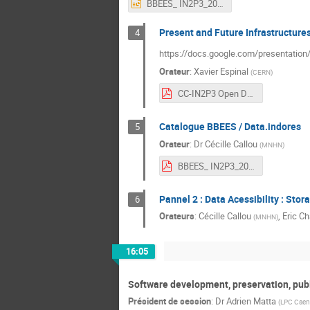
BBEES_ IN2P3_20241216.pptx
Present and Future Infrastructures
4
https://docs.google.com/presentat
Orateur
:
Xavier Espinal
(
CERN
)
CC-IN2P3 Open Data Workshop .pdf
Catalogue BBEES / Data.indores
5
Orateur
:
Dr
Cécille Callou
(
MNHN
)
BBEES_ IN2P3_20241216.pdf
Pannel 2 : Data Acessibility : Sto
6
Orateurs
:
Cécille Callou
,
Eric C
(
MNHN
)
16:05
Software development, preservation, pub
Président de session
:
Dr
Adrien Matta
(
LPC Caen