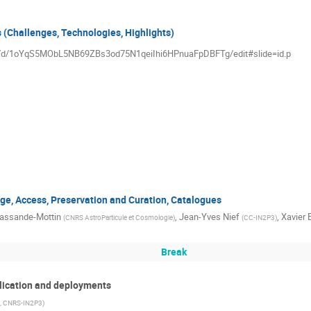
 (Challenges, Technologies, Highlights)
ion/d/1oYqS5MObL5NB69ZBs3od75N1qeiIhi6HPnuaFpDBFTg/edit#slide=id.p
rage, Access, Preservation and Curation, Catalogues
hassande-Mottin
,
Jean-Yves Nief
,
Xavier 
(
CNRS AstroParticule et Cosmologie
)
(
CC-IN2P3
)
Break
lication and deployments
, CNRS-IN2P3
)