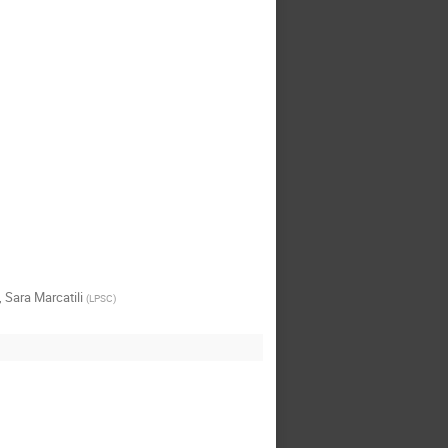
,
Sara Marcatili
(
LPSC
)