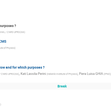
purposes ?
ANIL / CNRS UPR3266
)
 CMS
tute of Physics
)
How and for which purposes ?
,
Kati Lassila-Perini
,
Piera Luisa GHIA
/ CNRS UPR3266
)
(
Helsinki Institute of Physics
)
(
IPNO
)
Break
3
)