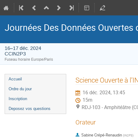
Journées Des Données Ouvertes de
16–17 déc. 2024
CCIN2P3
Fuseau horaire Europe/Paris
Menu
Science Ouverte à l’
Accueil
de
Ordre du jour
16 déc. 2024, 13:45
l'événement
Inscription
15m
RDJ-103 - Amphitéâtre (
Deposez vos questions
Orateur
Sabine Crépé-Renaudin
(
IN2P3
)