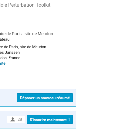
Hole Perturbation Toolkit
ire de Paris - site de Meudon
hâteau
re de Paris, site de Meudon
les Janssen
don, France
arte
Déposer un nouveau résumé
28
S'inscrire maintenant