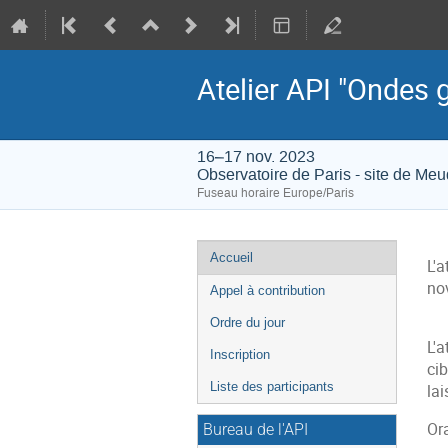
Atelier API "Ondes 
16–17 nov. 2023
Observatoire de Paris - site de Me
Fuseau horaire Europe/Paris
Menu
Accueil
L'a
de
no
Appel à contribution
l'événement
Ordre du jour
L'a
Inscription
cib
Liste des participants
la
Ora
Bureau de l'API