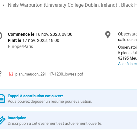
Niels Warburton (University College Dublin, Ireland) : Black 
formation
Observato
Site
Commence le
16 nov. 2023, 09:00
Date/Heure
e
salle du c
Finit le
17 nov. 2023, 18:00
Toutes
Europe/Paris
Observatoi
les
5 place Ju
nférence
92195 Meu
horaires
Aller à la c
sont
en
Documents
plan_meudon_291117-1200_lowres.pdf
Europe/Paris
L'appel à contribution est ouvert
Vous pouvez déposer un résumé pour évaluation.
Inscription
L'inscription à cet événement est actuellement ouverte.