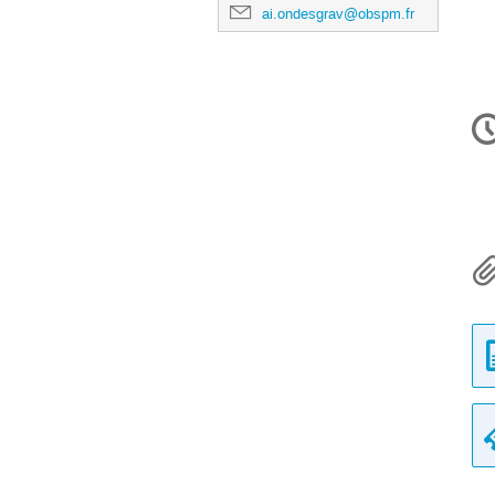
ai.ondesgrav@obspm.fr
In
d
la
co