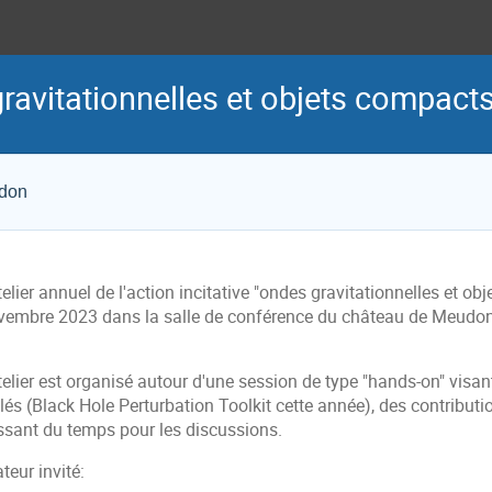
gravitationnelles et objets compacts
udon
telier annuel de l'action incitative "ondes gravitationnelles et o
vembre 2023 dans la salle de conférence du château de Meudon
telier est organisé autour d'une session de type "hands-on" visant
lés (Black Hole Perturbation Toolkit cette année), des contributi
issant du temps pour les discussions.
teur invité: