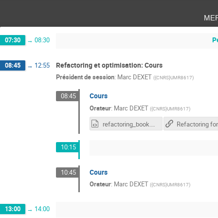
me
P
07:30
→
08:30
Refactoring et optimisation: Cours
08:45
→
12:55
Président de session
:
Marc DEXET
(
{CNRS}UMR8617
)
Cours
08:45
Orateur
:
Marc DEXET
(
{CNRS}UMR8617
)
refactoring_book.html
10:15
Cours
10:45
Orateur
:
Marc DEXET
(
{CNRS}UMR8617
)
13:00
→
14:00