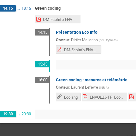
Green coding
14:15
→
18:15
DM-EcoInfo-ENVOL-Oct2023-V3.pdf
Présentation Eco Info
14:15
Orateur
:
Didier Mallarino
(
OSU Pytheas
)
DM-EcoInfo-ENVOL-Oct2023-V3.pdf
15:45
Green coding : mesures et télémétrie
16:00
Orateur
:
Laurent Lefevre
(
INRIA
)
Ecolang
ENVOL23-TP_EcoLang.pdf
19:30
→
20:30