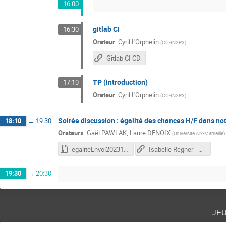
16:00
gitlab CI
16:30
Orateur
:
Cyril L'Orphelin
(
CC-IN2P3
)
Gitlab CI CD
TP (introduction)
17:10
Orateur
:
Cyril L'Orphelin
(
CC-IN2P3
)
Soirée discussion : égalité des chances H/F dans n
18:10
→
19:30
Orateurs
:
Gaël PAWLAK
,
Laure DENOIX
(
Université Aix-Marseille
)
egaliteEnvol202311.zip
Isabelle Regner - Les filles sont nulles en maths
19:30
→
20:30
je