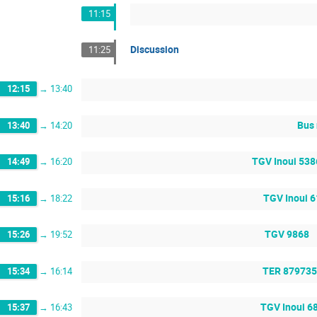
11:15
Discussion
11:25
12:15
→
13:40
Bus
13:40
→
14:20
TGV Inoui 538
14:49
→
16:20
TGV Inoui 
15:16
→
18:22
TGV 9868
15:26
→
19:52
TER 879735
15:34
→
16:14
TGV Inoui 6
15:37
→
16:43