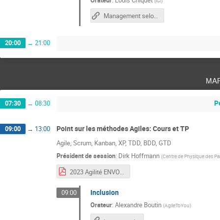
(
iGi
)
Management selon l'Agile
20:00
→
21:00
ma
P
07:30
→
08:30
Point sur les méthodes Agiles: Cours et TP
09:00
→
13:00
Agile, Scrum, Kanban, XP, TDD, BDD, GTD
Président de session
:
Dirk Hoffmann
(
Centre de Physique des Par
2023 Agilité ENVOL 2023 - v2.pdf
Inclusion
09:00
Orateur
:
Alexandre Boutin
(
AgileToYou
)