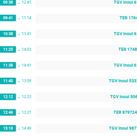
TGV Inoui 
09:38
→
12:41
TER 176
09:41
→
11:14
TGV Inoui 
10:38
→
13:41
TER 1748
11:25
→
14:03
TGV Inoui 
11:38
→
14:41
TGV Inoui 533
11:40
→
13:09
TGV Inoui 50
12:12
→
12:23
TER 879724
12:46
→
13:21
TGV Inoui 987
13:10
→
14:49