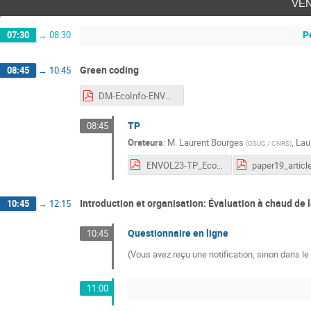
ve
P
07:30
→
08:30
Green coding
08:45
→
10:45
DM-EcoInfo-ENVOL-Oct2023-V3.pdf
TP
08:45
Orateurs
:
M.
Laurent Bourges
,
Lau
(
OSUG / CNRS
)
ENVOL23-TP_EcoLang.pdf
Introduction et organisation: Évaluation à chaud de 
10:45
→
12:15
Questionnaire en ligne
10:45
(Vous avez reçu une notification, sinon dans l
11:00