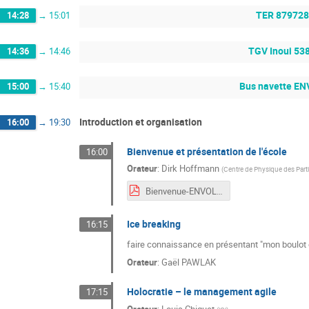
TER 879728
14:28
→
15:01
TGV Inoui 53
14:36
→
14:46
Bus navette E
15:00
→
15:40
Introduction et organisation
16:00
→
19:30
Bienvenue et présentation de l'école
16:00
Orateur
:
Dirk Hoffmann
(
Centre de Physique des Parti
Bienvenue-ENVOL2023.pdf
Ice breaking
16:15
faire connaissance en présentant "mon boulot
Orateur
:
Gaël PAWLAK
Holocratie – le management agile
17:15
Orateur
:
Louis Chiquet