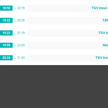
TGV Inoui
18:50
→
22:19
TER
19:22
→
20:29
TGV I
19:23
→
21:19
No
19:59
→
22:05
TGV Ino
20:24
→
21:43