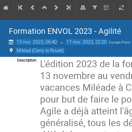
Formation ENVOL 2023 - Agilité
13 nov. 2023, 06:40
→
17 nov. 2023, 22:20
Europe/Paris
Miléad (Carry le Rouet)
L'édition 2023 de la 
Description
13 novembre au vendr
vacances Miléade à Ca
pour but de faire le po
Agile a déjà atteint l'
généralisé, tous les d