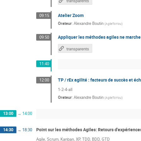
transparents
Atelier Zoom
09:15
Orateur
:
Alexandre Boutin
(
AgileToYou
)
Appliquer les méthodes agiles ne marche
09:50
transparents
11:40
TP / rEx agilité : facteurs de succès et éc
12:00
1-2-4-all
Orateur
:
Alexandre Boutin
(
AgileToYou
)
13:00
→
14:00
Point sur les méthodes Agiles: Retours d'expérience
14:30
→
18:30
Agile, Scrum, Kanban, XP, TDD, BDD, GTD