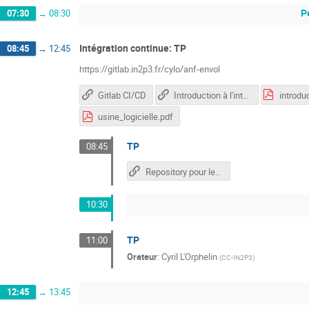
P
07:30
→
08:30
Intégration continue: TP
08:45
→
12:45
https://gitlab.in2p3.fr/cylo/anf-envol
Gitlab CI/CD
Introduction à l'intégration continue
introdu
usine_logicielle.pdf
TP
08:45
Repository pour le TP
10:30
TP
11:00
Orateur
:
Cyril L'Orphelin
(
CC-IN2P3
)
12:45
→
13:45