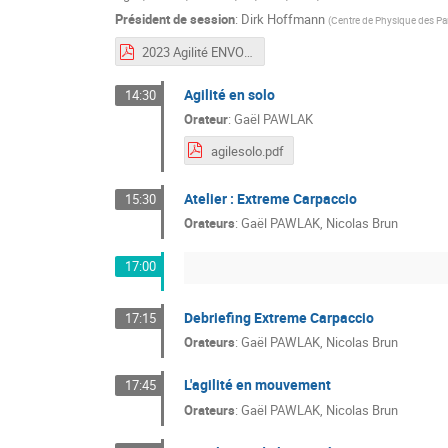
Président de session
:
Dirk Hoffmann
(
Centre de Physique des Par
2023 Agilité ENVOL 2023 - v2.pdf
Agilité en solo
14:30
Orateur
:
Gaël PAWLAK
agilesolo.pdf
Atelier : Extreme Carpaccio
15:30
Orateurs
:
Gaël PAWLAK
,
Nicolas Brun
17:00
Debriefing Extreme Carpaccio
17:15
Orateurs
:
Gaël PAWLAK
,
Nicolas Brun
L'agilité en mouvement
17:45
Orateurs
:
Gaël PAWLAK
,
Nicolas Brun