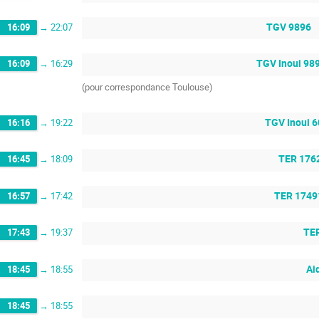
TGV 9896
16:09
→
22:07
TGV Inoui 98
16:09
→
16:29
(pour correspondance Toulouse)
TGV Inoui 
16:16
→
19:22
TER 176
16:45
→
18:09
TER 1749
16:57
→
17:42
TE
17:43
→
19:37
Ai
18:45
→
18:55
18:45
→
18:55