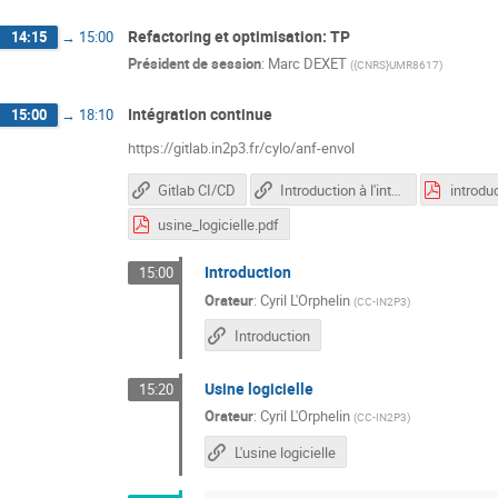
Refactoring et optimisation: TP
14:15
→
15:00
Président de session
:
Marc DEXET
(
{CNRS}UMR8617
)
Intégration continue
15:00
→
18:10
https://gitlab.in2p3.fr/cylo/anf-envol
Gitlab CI/CD
Introduction à l'intégration continue
introdu
usine_logicielle.pdf
Introduction
15:00
Orateur
:
Cyril L'Orphelin
(
CC-IN2P3
)
Introduction
Usine logicielle
15:20
Orateur
:
Cyril L'Orphelin
(
CC-IN2P3
)
L'usine logicielle