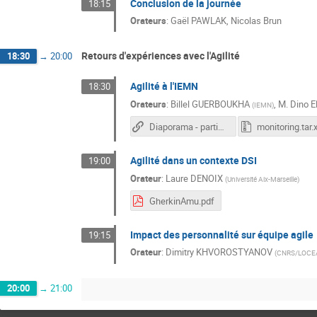
Conclusion de la journée
18:15
Orateurs
:
Gaël PAWLAK
,
Nicolas Brun
Retours d'expériences avec l'Agilité
18:30
→
20:00
Agilité à l'IEMN
18:30
Orateurs
:
Billel GUERBOUKHA
,
M.
Dino El
(
IEMN
)
Diaporama - partie 1
monitoring.tar.
Agilité dans un contexte DSI
19:00
Orateur
:
Laure DENOIX
(
Université Aix-Marseille
)
GherkinAmu.pdf
Impact des personnalité sur équipe agile
19:15
Orateur
:
Dimitry KHVOROSTYANOV
(
CNRS/LOCE
20:00
→
21:00