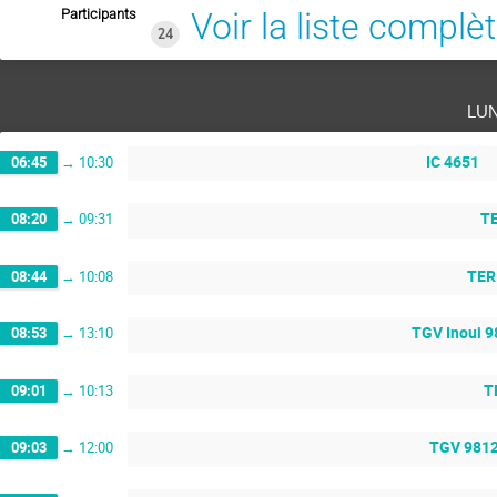
Participants
Voir la liste complè
24
lu
IC 4651
06:45
→
10:30
TE
08:20
→
09:31
TER
08:44
→
10:08
TGV Inoui 
08:53
→
13:10
T
09:01
→
10:13
TGV 981
09:03
→
12:00